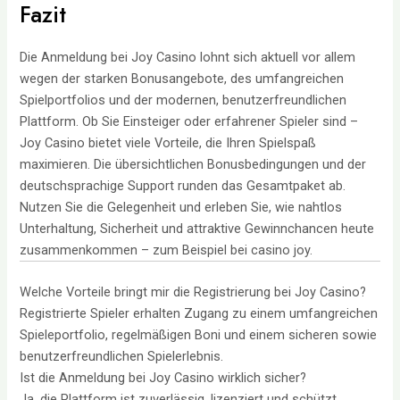
Fazit
Die Anmeldung bei Joy Casino lohnt sich aktuell vor allem
wegen der starken Bonusangebote, des umfangreichen
Spielportfolios und der modernen, benutzerfreundlichen
Plattform. Ob Sie Einsteiger oder erfahrener Spieler sind –
Joy Casino bietet viele Vorteile, die Ihren Spielspaß
maximieren. Die übersichtlichen Bonusbedingungen und der
deutschsprachige Support runden das Gesamtpaket ab.
Nutzen Sie die Gelegenheit und erleben Sie, wie nahtlos
Unterhaltung, Sicherheit und attraktive Gewinnchancen heute
zusammenkommen – zum Beispiel bei
casino joy
.
Welche Vorteile bringt mir die Registrierung bei Joy Casino?
Registrierte Spieler erhalten Zugang zu einem umfangreichen
Spieleportfolio, regelmäßigen Boni und einem sicheren sowie
benutzerfreundlichen Spielerlebnis.
Ist die Anmeldung bei Joy Casino wirklich sicher?
Ja, die Plattform ist zuverlässig, lizenziert und schützt