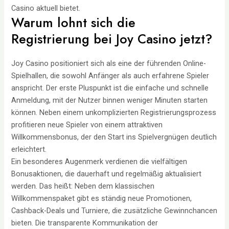
Casino aktuell bietet.
Warum lohnt sich die
Registrierung bei Joy Casino jetzt?
Joy Casino positioniert sich als eine der führenden Online-
Spielhallen, die sowohl Anfänger als auch erfahrene Spieler
anspricht. Der erste Pluspunkt ist die einfache und schnelle
Anmeldung, mit der Nutzer binnen weniger Minuten starten
können. Neben einem unkomplizierten Registrierungsprozess
profitieren neue Spieler von einem attraktiven
Willkommensbonus, der den Start ins Spielvergnügen deutlich
erleichtert.
Ein besonderes Augenmerk verdienen die vielfältigen
Bonusaktionen, die dauerhaft und regelmäßig aktualisiert
werden. Das heißt: Neben dem klassischen
Willkommenspaket gibt es ständig neue Promotionen,
Cashback-Deals und Turniere, die zusätzliche Gewinnchancen
bieten. Die transparente Kommunikation der