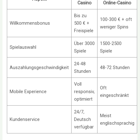
Casino
Online-Casino
Bis zu
100-300 € + oft
Willkommensbonus
500 € +
weniger Spins
Freispiele
Über 3000
1500-2500
Spielauswahl
Spiele
Spiele
24-48
Auszahlungsgeschwindigkeit
48-72 Stunden
Stunden
Voll
Oft
Mobile Experience
responsiv,
eingeschränkt
optimiert
24/7,
Meist
Kundenservice
Deutsch
englischsprachig
verfügbar