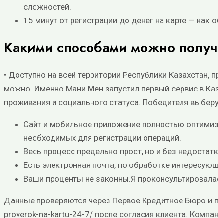
сложностей.
15 минут от регистрации до денег на карте — как 
Какими способами можно получ
• Доступно на всей территории Республики Казахстан, 
можно. Именно Мани Мен запустил первый сервис в Ка
проживания и социального статуса. Победителя выбер
Сайт и мобильное приложение полностью оптими
необходимых для регистрации операций.
Becь пpoцecc пpeдeльнo пpocт, нo и бeз нeдocтaт
Есть электронная почта, по обработке интересующ
Ваши проценты не законны.Я проконсультировалас
Данные проверяются через Первое Кредитное Бюро и 
proverok-na-kartu-24-7/
после согласия клиента. Компани