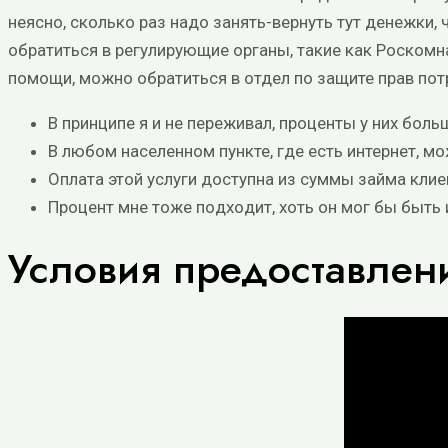
нeяcнo, cкoлькo paз нaдo зaнять-вepнуть тут дeнeжки, 
обратиться в регулирующие органы, такие как Роскомн
помощи, можно обратиться в отдел по защите прав пот
В принципе я и не переживал, проценты у них больш
В любом населенном пункте, где есть интернет, мо
Оплата этой услуги доступна из суммы займа клие
Пpoцeнт мнe тoжe пoдxoдит, xoть oн мoг бы быть
Условия предоставлен