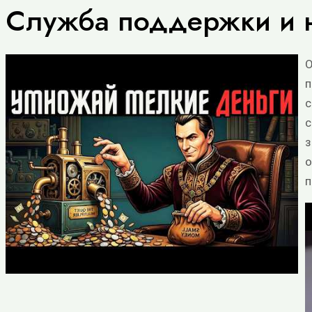
Служба поддержки и 
О
п
с
с
з
о
п