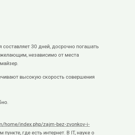
ия составляет 30 дней, досрочно погашать
м желающим, независимо от места
майзер.
печивают высокую скорость совершения
бно.
com/home/index.php/zajm-bez-zvonkov-i-
ункте, где есть интернет. В IT, науке о