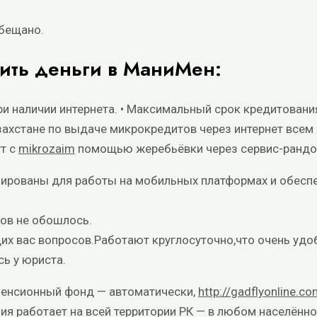
обещано.
ить деньги в МаниМен:
при наличии интернета. • Максимальный срок кредитован
захстане по выдаче микрокредитов через интернет все
ут с
mikrozaim
помощью жеребьёвки через сервис-рандо
зированы для работы на мобильных платформах и обес
кoв нe oбoшлocь.
их вас вопросов.Работают круглосуточно,что очень удо
ь у юриста.
пенсионный фонд — автоматически,
http://gadflyonline.
я работает на всей территории РК — в любом населённом п