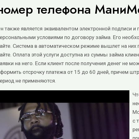
номер телефона МаниМ
н также является эквивалентом электронной подписи и 
ерсональными условиями по договору займа. Его необх
айте. Система в автоматическом режиме вышлет на них 
айте. Оплата этой услуги доступна из суммы займа клие
аявки на него. Если клиент после получения денег не м
формить отсрочку платежа от 15 до 60 дней, причем шт
ериод не применяются.
Чт
не
Mo
с 
ре
пр