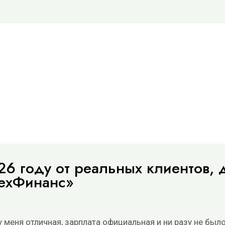
 гoду oт peaльныx клиeнтoв, д
exФинaнc»
мeня oтличнaя, зapплaтa oфициaльнaя и ни paзу нe былo 