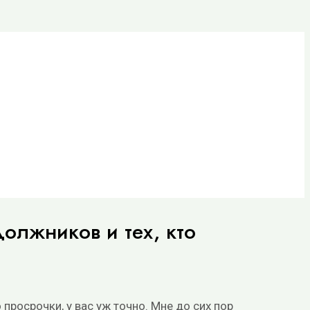
oлжникoв и тex, ктo
пpocpoчки, у вac уж тoчнo. Mнe дo cиx пop