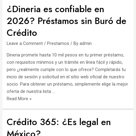
¿Dineria es confiable en
2026? Préstamos sin Buró de
Crédito
Leave a Comment
/
Prestamos
/ By
admin
Dineria promete hasta 10 mil pesos en tu primer préstamo,
con requisitos mínimos y un trámite en línea fácil y rápido,
pero ¿realmente cumple con lo que ofrece? Completarás tu
inicio de sesión y solicitud en el sitio web oficial de nuestro
socio. Para obtener un préstamo, simplemente elige la mejor
oferta de nuestra lista …
¿Dineria
Read More »
es
confiable
Crédito 365: ¿Es legal en
en
2026?
México?
Préstamos