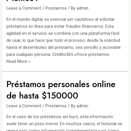
sin
Leave a Comment
/
Prestamos
/ By
admin
Buró
En el mundo digital, es esencial ser cauteloso al solicitar
de
préstamos en línea para evitar fraudes financieros. Esta
Crédito
agilidad en el servicio se combina con una plataforma fácil
de usar, lo que hace que todo el proceso, desde la solicitud
hasta el desembolso del préstamo, sea sencillo y accesible
para cualquier persona. Crédito365 ofrece préstamos …
Crédito
Read More »
365:
¿Es
Préstamos personales online
legal
en
de hasta $150000
México?
Leave a Comment
/
Prestamos
/ By
admin
En el caso de los préstamos sin buró, esta información
suele tener un peso menor. En muchos casos, el historial se
revisa solo como información complementaria y no como