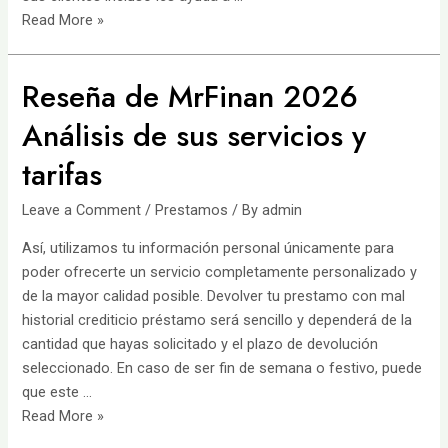
ᐈ
Read More »
Microcréditos
en
Reseña de MrFinan 2026
México
en
Análisis de sus servicios y
línea
tarifas
Rapidos
Sin
Leave a Comment
/
Prestamos
/ By
admin
aval
️Kreditos
Así, utilizamos tu información personal únicamente para
mx
poder ofrecerte un servicio completamente personalizado y
de la mayor calidad posible. Devolver tu prestamo con mal
historial crediticio préstamo será sencillo y dependerá de la
cantidad que hayas solicitado y el plazo de devolución
seleccionado. En caso de ser fin de semana o festivo, puede
que este …
Reseña
Read More »
de