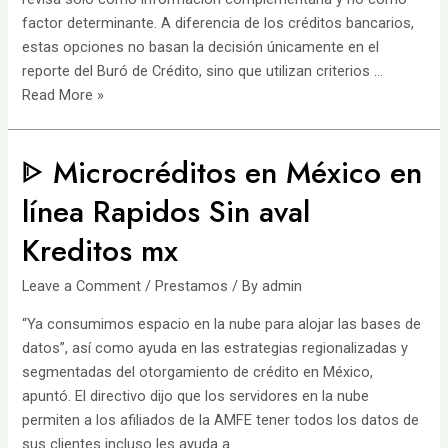
factor determinante. A diferencia de los créditos bancarios,
estas opciones no basan la decisión únicamente en el
reporte del Buró de Crédito, sino que utilizan criterios …
Préstamos
Read More »
personales
online
ᐈ Microcréditos en México en
de
hasta
línea Rapidos Sin aval
$150000
️Kreditos mx
Leave a Comment
/
Prestamos
/ By
admin
“Ya consumimos espacio en la nube para alojar las bases de
datos”, así como ayuda en las estrategias regionalizadas y
segmentadas del otorgamiento de crédito en México,
apuntó. El directivo dijo que los servidores en la nube
permiten a los afiliados de la AMFE tener todos los datos de
sus clientes incluso les ayuda a …