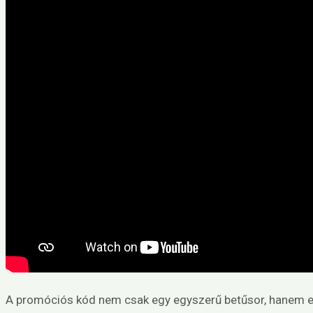
A promóciós kód nem csak egy egyszerű betűsor, hanem egy