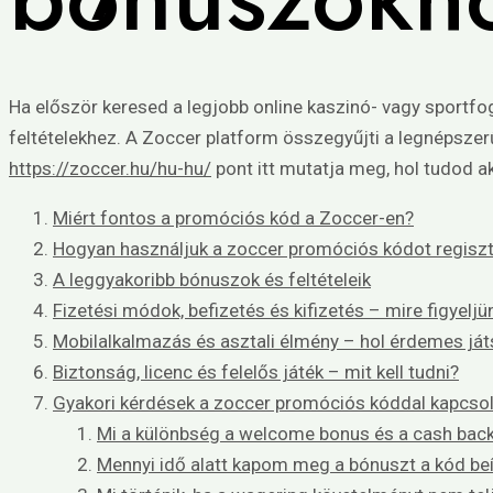
Ha először keresed a legjobb online kaszinó- vagy sport
feltételekhez. A Zoccer platform összegyűjti a legnépszer
https://zoccer.hu/hu-hu/
pont itt mutatja meg, hol tudod a
Miért fontos a promóciós kód a Zoccer-en?
Hogyan használjuk a zoccer promóciós kódot regiszt
A leggyakoribb bónuszok és feltételeik
Fizetési módok, befizetés és kifizetés – mire figyeljü
Mobilalkalmazás és asztali élmény – hol érdemes ját
Biztonság, licenc és felelős játék – mit kell tudni?
Gyakori kérdések a zoccer promóciós kóddal kapcso
Mi a különbség a welcome bonus és a cash back
Mennyi idő alatt kapom meg a bónuszt a kód be