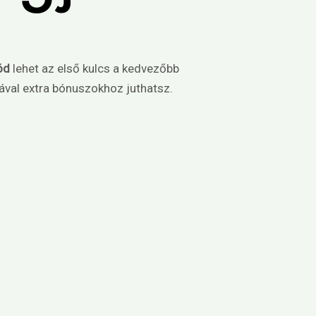
ód
lehet az első kulcs a kedvezőbb
sával extra bónuszokhoz juthatsz.