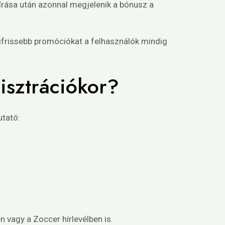
eírása után azonnal megjelenik a bónusz a
legfrissebb promóciókat a felhasználók mindig
isztrációkor?
utató:
 vagy a Zoccer hírlevélben is.