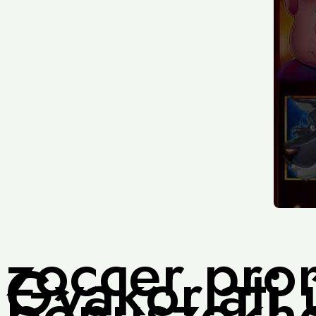
zoccer pro
Gyakorlati 
bónuszokh