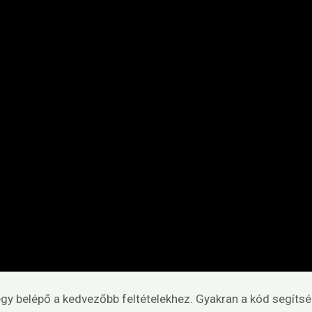
 belépő a kedvezőbb feltételekhez. Gyakran a kód segítségé