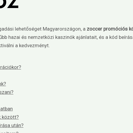
fogadási lehetőséget Magyarországon, a
zoccer promóciós k
űbb hazai és nemzetközi kaszinók ajánlatait, és a kód beírá
ktiválni a kedvezményt.
rációkor?
nk?
szani?
latban
 között?
írása után?