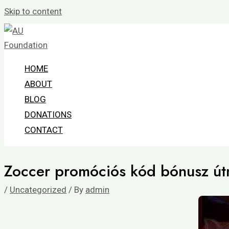
Skip to content
HOME
ABOUT
BLOG
DONATIONS
CONTACT
Zoccer promóciós kód bónusz út
/
Uncategorized
/ By
admin