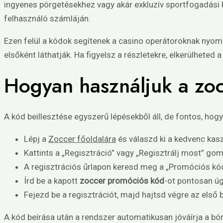
ingyenes pörgetésekhez vagy akár exkluzív sportfogadási k
felhasználó számláján.
Ezen felül a kódok segítenek a casino operátoroknak nyomon 
elsőként láthatják. Ha figyelsz a részletekre, elkerülheted
Hogyan használjuk a zoc
A kód beillesztése egyszerű lépésekből áll, de fontos, ho
Lépj a
Zoccer főoldalára
és válaszd ki a kedvenc kas
Kattints a „Regisztráció” vagy „Regisztrálj most” gom
A regisztrációs űrlapon keresd meg a „Promóciós kó
Írd be a kapott
zoccer promóciós kód
-ot pontosan úg
Fejezd be a regisztrációt, majd hajtsd végre az első 
A kód beírása után a rendszer automatikusan jóváírja a bón