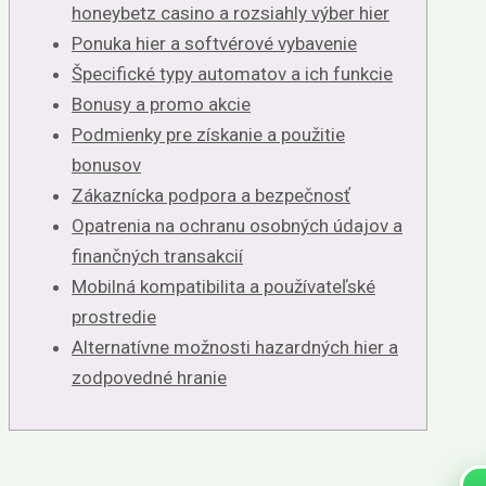
honeybetz casino a rozsiahly výber hier
Ponuka hier a softvérové vybavenie
Špecifické typy automatov a ich funkcie
Bonusy a promo akcie
Podmienky pre získanie a použitie
bonusov
Zákaznícka podpora a bezpečnosť
Opatrenia na ochranu osobných údajov a
finančných transakcií
Mobilná kompatibilita a používateľské
prostredie
Alternatívne možnosti hazardných hier a
zodpovedné hranie