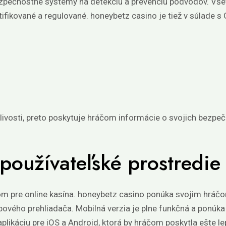
ezpečnostné systémy na detekciu a prevenciu podvodov. Vše
ifikované a regulované. honeybetz casino je tiež v súlade s
livosti, preto poskytuje hráčom informácie o svojich bezpe
používateľské prostredie
om pre online kasína. honeybetz casino ponúka svojim hráč
bového prehliadača. Mobilná verzia je plne funkčná a ponúka
plikáciu pre iOS a Android, ktorá by hráčom poskytla ešte lep