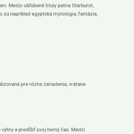
. Medzi obľúbené tituly patria Starburst,
sú napríklad egyptská mytológia, fantázia,
alizované pre rôzne zariadenia, vrátane
ýhry a predĺžiť svoj herný čas. Medzi