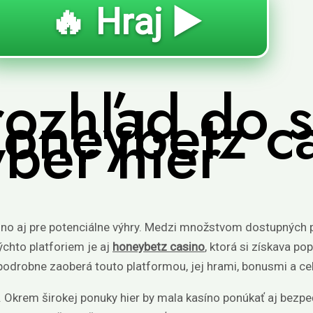
🔥 Hraj ▶️
rozhľad do s
honeybetz c
ýber hier
vu, no aj pre potenciálne výhry. Medzi množstvom dostupných 
chto platforiem je aj
honeybetz casino
, ktorá si získava po
odrobne zaoberá touto platformou, jej hrami, bonusmi a ce
ov. Okrem širokej ponuky hier by mala kasíno ponúkať aj bezpe