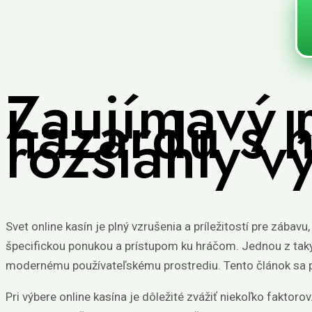
Zaujímavý 
hazardu s 
rozsiahly v
Svet online kasín je plný vzrušenia a príležitostí pre zába
špecifickou ponukou a prístupom ku hráčom. Jednou z taký
modernému používateľskému prostrediu. Tento článok sa p
Pri výbere online kasína je dôležité zvážiť niekoľko faktor