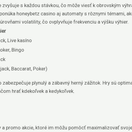
zvyšuje s každou stávkou, čo môže viesť k obrovským výhram
onúka honeybetz casino aj automaty s rôznymi témami, ako 
úrovňami volatility, čo ovplyvňuje frekvenciu a výšku výhier.
ier
ck, Live kasíno
oker, Bingo
ack
kjack, Baccarat, Poker)
 čo zabezpečuje plynulý a zábavný herný zážitok. Hry sú optim
áčom hrať kdekoľvek a kedykoľvek.
a promo akcie, ktoré im môžu pomôcť maximalizovať svoje v