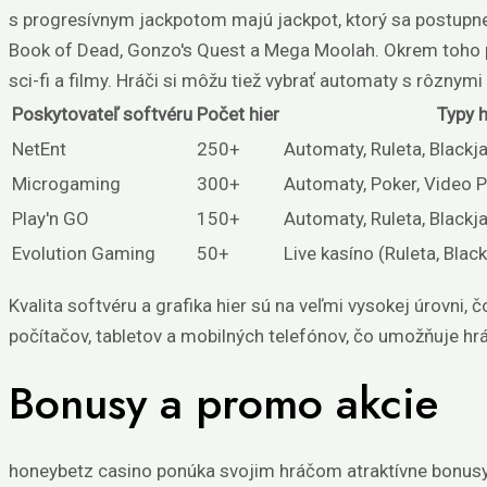
s progresívnym jackpotom majú jackpot, ktorý sa postupne 
Book of Dead, Gonzo's Quest a Mega Moolah. Okrem toho p
sci-fi a filmy. Hráči si môžu tiež vybrať automaty s rôznymi 
Poskytovateľ softvéru
Počet hier
Typy h
NetEnt
250+
Automaty, Ruleta, Blackja
Microgaming
300+
Automaty, Poker, Video P
Play'n GO
150+
Automaty, Ruleta, Blackj
Evolution Gaming
50+
Live kasíno (Ruleta, Blac
Kvalita softvéru a grafika hier sú na veľmi vysokej úrovni,
počítačov, tabletov a mobilných telefónov, čo umožňuje hr
Bonusy a promo akcie
honeybetz casino ponúka svojim hráčom atraktívne bonusy 