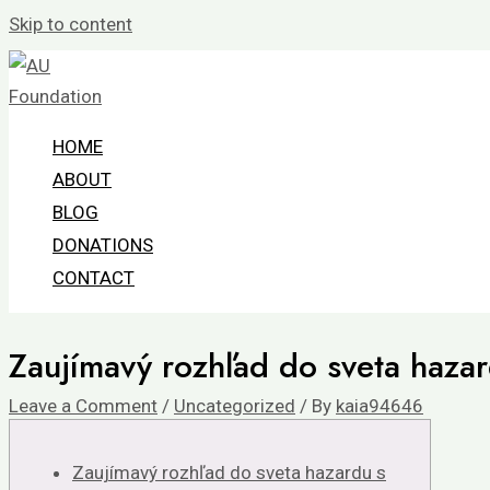
Skip to content
HOME
ABOUT
BLOG
DONATIONS
CONTACT
Zaujímavý rozhľad do sveta hazar
Leave a Comment
/
Uncategorized
/ By
kaia94646
Zaujímavý rozhľad do sveta hazardu s