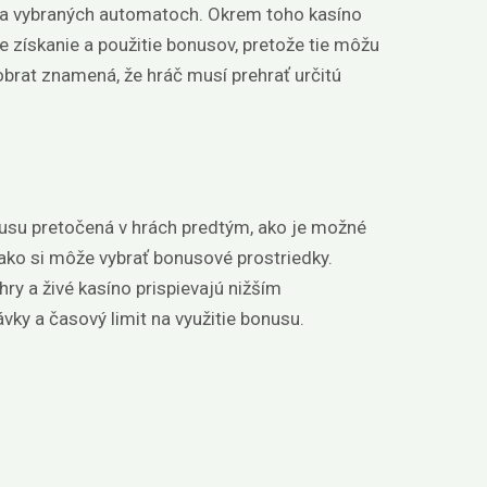
a na vybraných automatoch. Okrem toho kasíno
e získanie a použitie bonusov, pretože tie môžu
brat znamená, že hráč musí prehrať určitú
nusu pretočená v hrách predtým, ako je možné
 ako si môže vybrať bonusové prostriedky.
hry a živé kasíno prispievajú nižším
ky a časový limit na využitie bonusu.