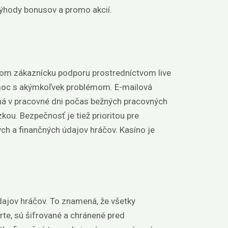
výhody bonusov a promo akcií.
čom zákaznícku podporu prostredníctvom live
pomoc s akýmkoľvek problémom. E-mailová
ná v pracovné dni počas bežných pracovných
ou. Bezpečnosť je tiež prioritou pre
ch a finančných údajov hráčov. Kasíno je
dajov hráčov. To znamená, že všetky
arte, sú šifrované a chránené pred