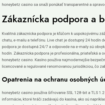
honeybetz casino sa snaží ponúkať transparentné a spravod
Zákaznícka podpora a 
Kvalitná zákaznícka podpora je kľúčom k uspokojivému záž
chatu, e-mailu a telefónu. Live chat je dostupný 24 hodí
podpora je dostupná 24/7 a odpovede na e-maily sú obvyk
hodín. Zákaznícka podpora je profesionálna, priateľská a
honeybetz casino. Kasíno používa najmodernejšie bezpečno
licencované a regulované renomovanou jurisdikciou, čo zab
Opatrenia na ochranu osobných úd
honeybetz casino používa šifrovanie SSL 128-bit a TLS 1.
informácie, ktoré hráči zadávajú do kasína, ako sú napríkla