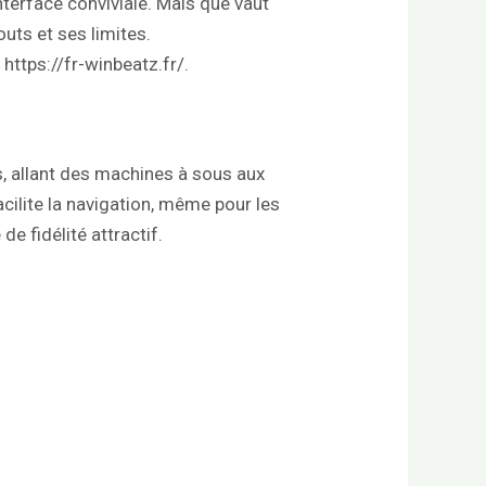
terface conviviale. Mais que vaut
uts et ses limites.
:
https://fr-winbeatz.fr/
.
, allant des machines à sous aux
acilite la navigation, même pour les
 fidélité attractif.