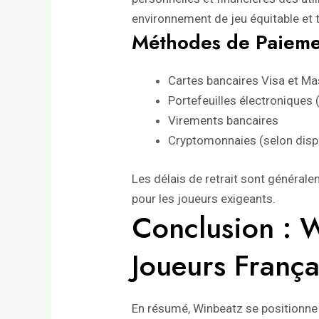
environnement de jeu équitable et 
Méthodes de Paiem
Cartes bancaires Visa et M
Portefeuilles électroniques (S
Virements bancaires
Cryptomonnaies (selon dispo
Les délais de retrait sont général
pour les joueurs exigeants.
Conclusion : 
Joueurs França
En résumé, Winbeatz se positionne