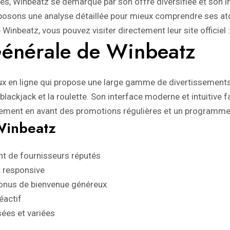
es, Winbeatz se démarque par son offre diversifiée et son in
posons une analyse détaillée pour mieux comprendre ses ato
 Winbeatz, vous pouvez visiter directement leur site officiel 
Générale de Winbeatz
ux en ligne qui propose une large gamme de divertissements
lackjack et la roulette. Son interface moderne et intuitive f
ement en avant des promotions régulières et un programme de
 Winbeatz
nt de fournisseurs réputés
et responsive
onus de bienvenue généreux
réactif
ées et variées