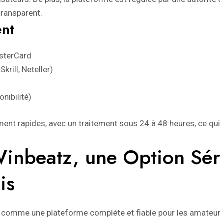
transparent.
ent
asterCard
krill, Neteller)
nibilité)
ement rapides, avec un traitement sous 24 à 48 heures, ce qu
Winbeatz, une Option Sér
is
 comme une plateforme complète et fiable pour les amateurs