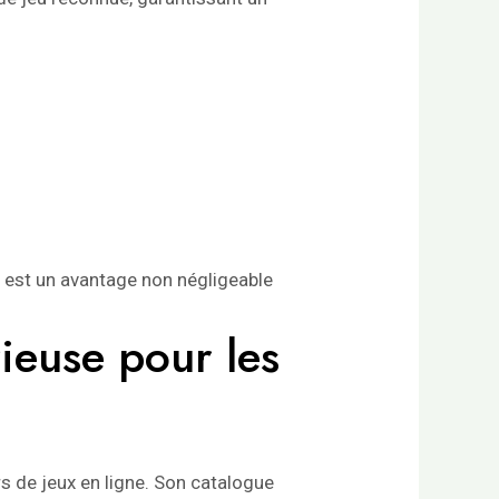
i est un avantage non négligeable
ieuse pour les
 de jeux en ligne. Son catalogue