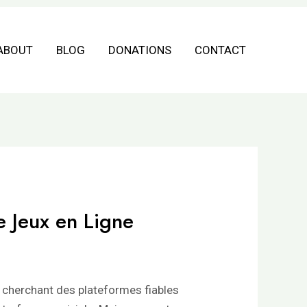
ABOUT
BLOG
DONATIONS
CONTACT
e Jeux en Ligne
s cherchant des plateformes fiables