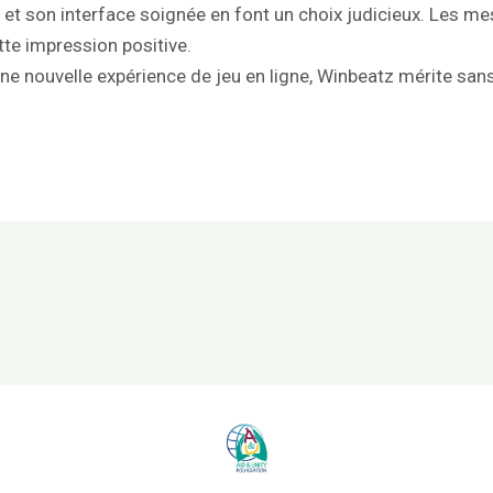
et son interface soignée en font un choix judicieux. Les mes
tte impression positive.
une nouvelle expérience de jeu en ligne, Winbeatz mérite san