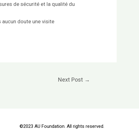
ures de sécurité et la qualité du
s aucun doute une visite
Next Post
→
©2023 AU Foundation. All rights reserved.