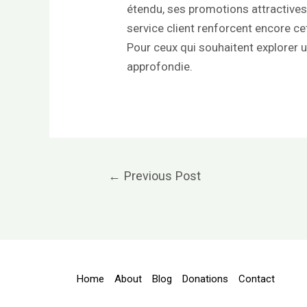
étendu, ses promotions attractives 
service client renforcent encore ce
Pour ceux qui souhaitent explorer 
approfondie.
Post
←
Previous Post
navigation
Home
About
Blog
Donations
Contact