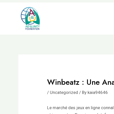
Skip
to
content
Winbeatz : Une Ana
/
Uncategorized
/ By
kaia94646
Le marché des jeux en ligne connaî