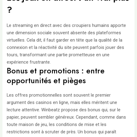
?
Le streaming en direct avec des croupiers humains apporte
une dimension sociale souvent absente des plateformes
virtuelles. Cela dit, il faut garder en tête que la qualité de la
connexion et la réactivité du site peuvent parfois jouer des
tours, transformant une partie prometteuse en une
expérience frustrante.
Bonus et promotions : entre
opportunités et pièges
Les offres promotionnelles sont souvent le premier
argument des casinos en ligne, mais elles méritent une
lecture attentive. Winbeatz propose des bonus qui, sur le
papier, peuvent sembler généreux. Cependant, comme dans
toute maison de jeu, les conditions de mise et les
restrictions sont à scruter de près. Un bonus qui paraît