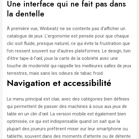
Une interface qui ne fait pas dans
la dentelle
À première vue, Winbeatz ne se contente pas d’afficher un
catalogue de jeux. L’ergonomie est pensée pour que chaque
clic soit fluide, presque naturel, ce qui évite la frustration que
l’on ressent souvent sur d’autres plateformes. Le design, loin
d’être tape-à-l’œil, joue la carte de la sobriété avec une
touche de modernité qui rappelle les meilleures salles de jeux
terrestres, mais sans les odeurs de tabac froid.
Navigation et accessibilité
Le menu principal est clair, avec des catégories bien définies
qui permettent de passer des machines à sous aux jeux de
table en un clin d’œil. La version mobile est également bien
optimisée, ce qui est indispensable quand on sait que la
plupart des joueurs préfèrent miser sur leur smartphone ou
tablette, souvent dans des moments d’attente ou de détente.