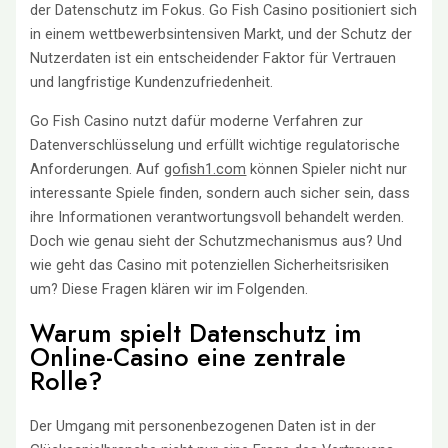
der Datenschutz im Fokus. Go Fish Casino positioniert sich
in einem wettbewerbsintensiven Markt, und der Schutz der
Nutzerdaten ist ein entscheidender Faktor für Vertrauen
und langfristige Kundenzufriedenheit.
Go Fish Casino nutzt dafür moderne Verfahren zur
Datenverschlüsselung und erfüllt wichtige regulatorische
Anforderungen. Auf
gofish1.com
können Spieler nicht nur
interessante Spiele finden, sondern auch sicher sein, dass
ihre Informationen verantwortungsvoll behandelt werden.
Doch wie genau sieht der Schutzmechanismus aus? Und
wie geht das Casino mit potenziellen Sicherheitsrisiken
um? Diese Fragen klären wir im Folgenden.
Warum spielt Datenschutz im
Online-Casino eine zentrale
Rolle?
Der Umgang mit personenbezogenen Daten ist in der