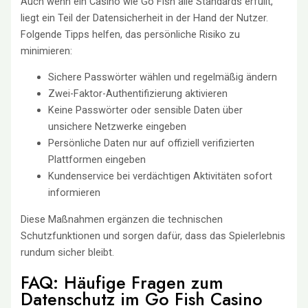
Auch wenn ein Casino wie Go Fish alle Standards erfüllt,
liegt ein Teil der Datensicherheit in der Hand der Nutzer.
Folgende Tipps helfen, das persönliche Risiko zu
minimieren:
Sichere Passwörter wählen und regelmäßig ändern
Zwei-Faktor-Authentifizierung aktivieren
Keine Passwörter oder sensible Daten über
unsichere Netzwerke eingeben
Persönliche Daten nur auf offiziell verifizierten
Plattformen eingeben
Kundenservice bei verdächtigen Aktivitäten sofort
informieren
Diese Maßnahmen ergänzen die technischen
Schutzfunktionen und sorgen dafür, dass das Spielerlebnis
rundum sicher bleibt.
FAQ: Häufige Fragen zum
Datenschutz im Go Fish Casino