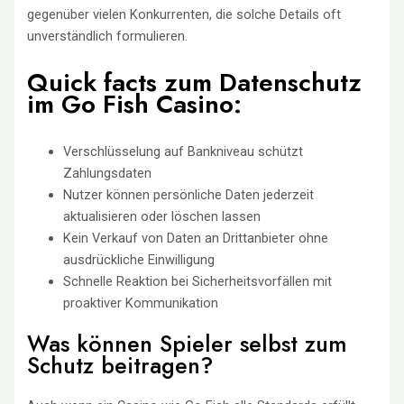
gegenüber vielen Konkurrenten, die solche Details oft
unverständlich formulieren.
Quick facts zum Datenschutz
im Go Fish Casino:
Verschlüsselung auf Bankniveau schützt
Zahlungsdaten
Nutzer können persönliche Daten jederzeit
aktualisieren oder löschen lassen
Kein Verkauf von Daten an Drittanbieter ohne
ausdrückliche Einwilligung
Schnelle Reaktion bei Sicherheitsvorfällen mit
proaktiver Kommunikation
Was können Spieler selbst zum
Schutz beitragen?