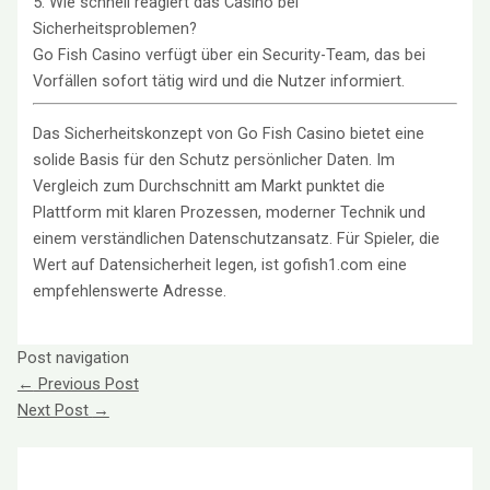
5. Wie schnell reagiert das Casino bei
Sicherheitsproblemen?
Go Fish Casino verfügt über ein Security-Team, das bei
Vorfällen sofort tätig wird und die Nutzer informiert.
Das Sicherheitskonzept von Go Fish Casino bietet eine
solide Basis für den Schutz persönlicher Daten. Im
Vergleich zum Durchschnitt am Markt punktet die
Plattform mit klaren Prozessen, moderner Technik und
einem verständlichen Datenschutzansatz. Für Spieler, die
Wert auf Datensicherheit legen, ist gofish1.com eine
empfehlenswerte Adresse.
Post navigation
←
Previous Post
Next Post
→