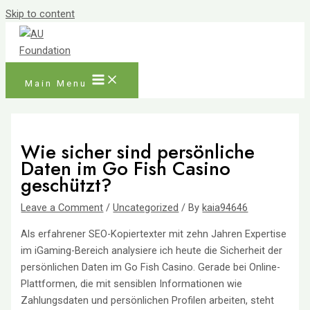
Skip to content
Main Menu
Wie sicher sind persönliche
Daten im Go Fish Casino
geschützt?
Leave a Comment
/
Uncategorized
/ By
kaia94646
Als erfahrener SEO-Kopiertexter mit zehn Jahren Expertise
im iGaming-Bereich analysiere ich heute die Sicherheit der
persönlichen Daten im Go Fish Casino. Gerade bei Online-
Plattformen, die mit sensiblen Informationen wie
Zahlungsdaten und persönlichen Profilen arbeiten, steht