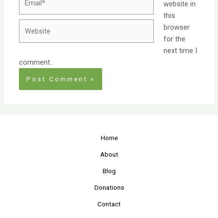
website in
this
Website
browser
for the
next time I
comment.
Home
About
Blog
Donations
Contact