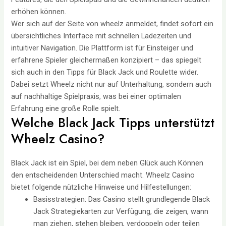
erhöhen können.
Wer sich auf der Seite von
wheelz
anmeldet, findet sofort ein
übersichtliches Interface mit schnellen Ladezeiten und
intuitiver Navigation. Die Plattform ist für Einsteiger und
erfahrene Spieler gleichermaßen konzipiert – das spiegelt
sich auch in den Tipps für Black Jack und Roulette wider.
Dabei setzt Wheelz nicht nur auf Unterhaltung, sondern auch
auf nachhaltige Spielpraxis, was bei einer optimalen
Erfahrung eine große Rolle spielt.
Welche Black Jack Tipps unterstützt
Wheelz Casino?
Black Jack ist ein Spiel, bei dem neben Glück auch Können
den entscheidenden Unterschied macht. Wheelz Casino
bietet folgende nützliche Hinweise und Hilfestellungen:
Basisstrategien: Das Casino stellt grundlegende Black
Jack Strategiekarten zur Verfügung, die zeigen, wann
man ziehen, stehen bleiben, verdoppeln oder teilen