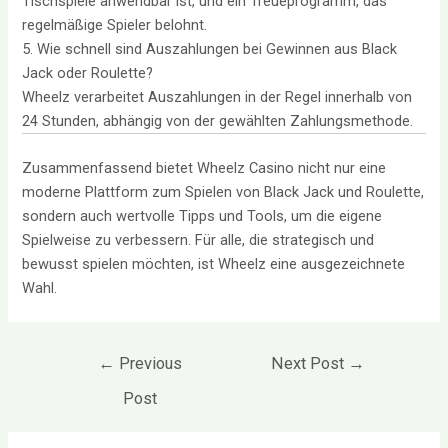
Tischspiele anwendbar ist, und ein Treueprogramm, das
regelmäßige Spieler belohnt.
5. Wie schnell sind Auszahlungen bei Gewinnen aus Black
Jack oder Roulette?
Wheelz verarbeitet Auszahlungen in der Regel innerhalb von
24 Stunden, abhängig von der gewählten Zahlungsmethode.
Zusammenfassend bietet Wheelz Casino nicht nur eine
moderne Plattform zum Spielen von Black Jack und Roulette,
sondern auch wertvolle Tipps und Tools, um die eigene
Spielweise zu verbessern. Für alle, die strategisch und
bewusst spielen möchten, ist Wheelz eine ausgezeichnete
Wahl.
Post
←
Previous
Next Post
→
navigation
Post