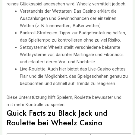
reines Glücksspiel angesehen wird. Wheelz vermittelt jedoch:
Verständnis der Wettarten: Das Casino erklärt die
Auszahlungen und Gewinnchancen der einzelnen
Wetten (z. B. Innenwetten, Außenwetten).
Bankroll-Strategien: Tipps zur Budgeteinteilung helfen,
das Spieltempo zu kontrollieren ohne zu viel Risiko.
Setzsysteme: Wheelz stellt verschiedene bekannte
Wettsysteme vor, darunter Martingale und Fibonacci,
und erläutert deren Vor- und Nachteile.
Live-Roulette: Auch hier bietet das Live-Casino echtes
Flair und die Möglichkeit, das Spielgeschehen genau zu
beobachten und schnell auf Trends zu reagieren.
Diese Unterstützung hilft Spielern, Roulette bewusster und
mit mehr Kontrolle zu spielen.
Quick Facts zu Black Jack und
Roulette bei Wheelz Casino