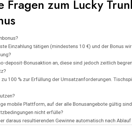
 Fragen zum Lucky Trun
nus
enbonus?
ste Einzahlung tätigen (mindestens 10 €) und der Bonus wi
lung?
o-deposit-Bonusaktion an, diese sind jedoch zeitlich begre
tz?
 zu 100 % zur Erfüllung der Umsatzanforderungen. Tischspie
nutzen?
tige mobile Plattform, auf der alle Bonusangebote gültig sind
tzbedingungen nicht erfülle?
ller daraus resultierenden Gewinne automatisch nach Ablauf 