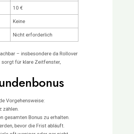
10 €
Keine
Nicht erforderlich
 machbar – insbesondere da Rollover
sorgt für klare Zeitfenster,
kundenbonus
nde Vorgehensweise:
 zählen.
en gesamten Bonus zu erhalten.
rden, bevor die Frist abläuft.
le oft weniger oder gar nicht.