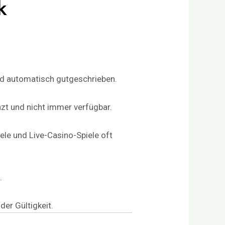
k
rd automatisch gutgeschrieben.
nzt und nicht immer verfügbar.
le und Live-Casino-Spiele oft
.
der Gültigkeit.