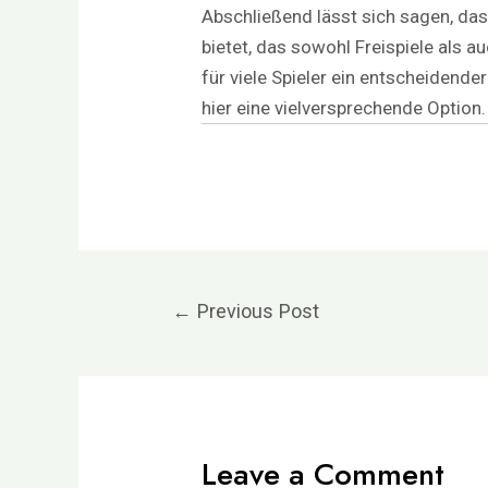
Abschließend lässt sich sagen, da
bietet, das sowohl Freispiele als 
für viele Spieler ein entscheidende
hier eine vielversprechende Option.
Post
←
Previous Post
navigation
Leave a Comment