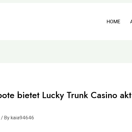
HOME
e bietet Lucky Trunk Casino aktu
/ By
kaia94646