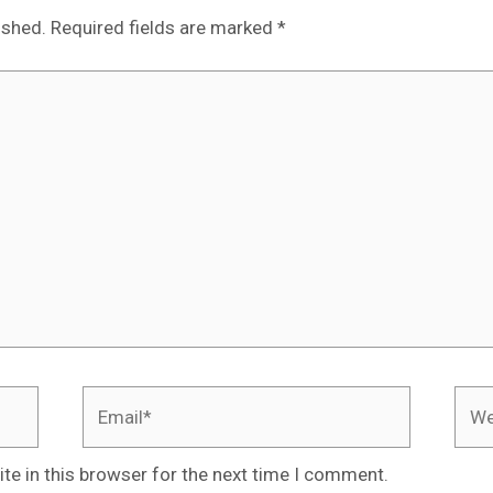
ished.
Required fields are marked
*
Email*
Webs
te in this browser for the next time I comment.