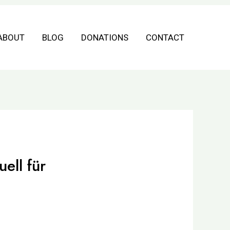
ABOUT
BLOG
DONATIONS
CONTACT
ell für