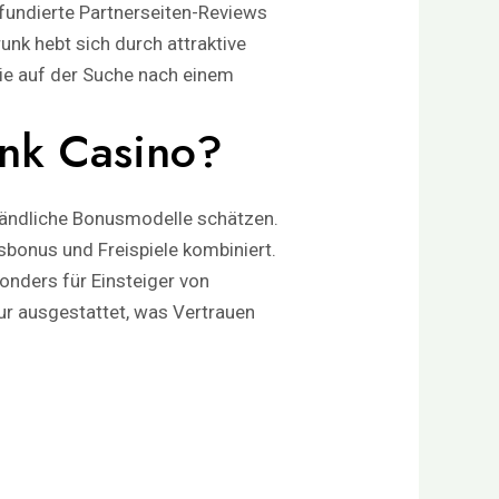
fundierte Partnerseiten-Reviews
unk hebt sich durch attraktive
ie auf der Suche nach einem
unk Casino?
ständliche Bonusmodelle schätzen.
sbonus und Freispiele kombiniert.
onders für Einsteiger von
tur ausgestattet, was Vertrauen