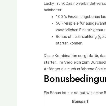
Lucky Trunk Casino verbindet vers
beinhaltet:
100 % Einzahlungsbonus bis 
50 Freispiele für ausgewählt
zusätzlichen Einsatz genut
Bonus ohne Einzahlung (gele
starten können.
Diese Kombination sorgt dafür, das
starten. Im Vergleich zum Durchsch
Anfänger als auch erfahrene Spiele
Bonusbedingu
Ein Bonus ist nur so gut wie seine
Bonusart