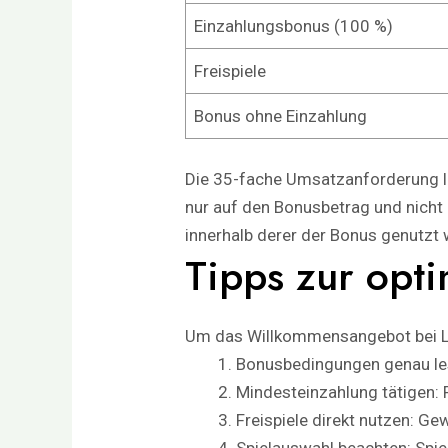
Einzahlungsbonus (100 %)
Freispiele
Bonus ohne Einzahlung
Die 35-fache Umsatzanforderung lie
nur auf den Bonusbetrag und nicht a
innerhalb derer der Bonus genutzt 
Tipps zur opt
Um das Willkommensangebot bei Lu
Bonusbedingungen genau les
Mindesteinzahlung tätigen:
Freispiele direkt nutzen: Ge
Spielauswahl beachten: Spie