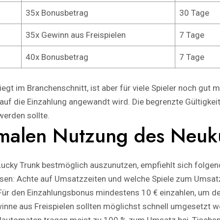
35x Bonusbetrag
30 Tage
35x Gewinn aus Freispielen
7 Tage
40x Bonusbetrag
7 Tage
gt im Branchenschnitt, ist aber für viele Spieler noch gut
uf die Einzahlung angewandt wird. Die begrenzte Gültigkeit 
werden sollte.
imalen Nutzung des Neu
cky Trunk bestmöglich auszunutzen, empfiehlt sich folge
en: Achte auf Umsatzzeiten und welche Spiele zum Umsatz
 Für den Einzahlungsbonus mindestens 10 € einzahlen, um d
winne aus Freispielen sollten möglichst schnell umgesetzt we
lautomaten tragen meist zu 100 % zum Umsatz bei, Tischspie