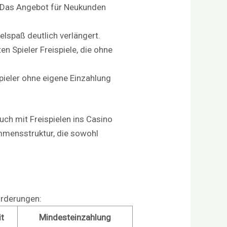
n. Das Angebot für Neukunden
elspaß deutlich verlängert.
en Spieler Freispiele, die ohne
pieler ohne eigene Einzahlung
ch mit Freispielen ins Casino
ommensstruktur, die sowohl
orderungen:
it
Mindesteinzahlung