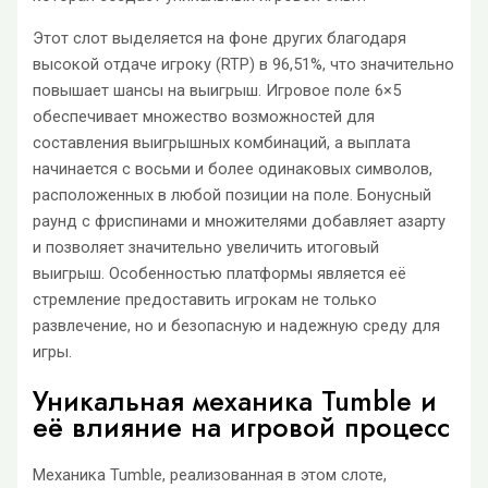
Этот слот выделяется на фоне других благодаря
высокой отдаче игроку (RTP) в 96,51%, что значительно
повышает шансы на выигрыш. Игровое поле 6×5
обеспечивает множество возможностей для
составления выигрышных комбинаций, а выплата
начинается с восьми и более одинаковых символов,
расположенных в любой позиции на поле. Бонусный
раунд с фриспинами и множителями добавляет азарту
и позволяет значительно увеличить итоговый
выигрыш. Особенностью платформы является её
стремление предоставить игрокам не только
развлечение, но и безопасную и надежную среду для
игры.
Уникальная механика Tumble и
её влияние на игровой процесс
Механика Tumble, реализованная в этом слоте,