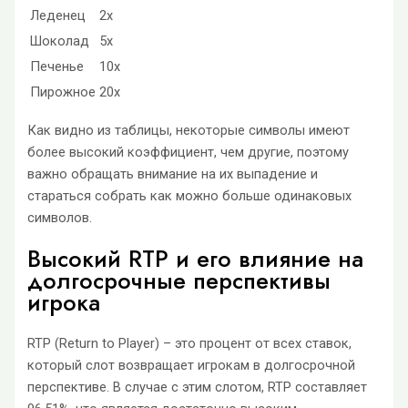
Леденец
2x
Шоколад
5x
Печенье
10x
Пирожное
20x
Как видно из таблицы, некоторые символы имеют
более высокий коэффициент, чем другие, поэтому
важно обращать внимание на их выпадение и
стараться собрать как можно больше одинаковых
символов.
Высокий RTP и его влияние на
долгосрочные перспективы
игрока
RTP (Return to Player) – это процент от всех ставок,
который слот возвращает игрокам в долгосрочной
перспективе. В случае с этим слотом, RTP составляет