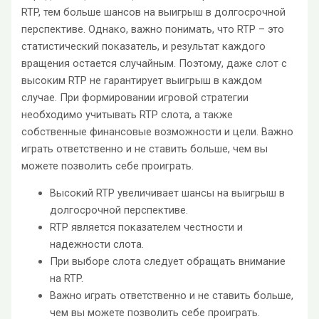
RTP, тем больше шансов на выигрыш в долгосрочной
перспективе. Однако, важно понимать, что RTP – это
статистический показатель, и результат каждого
вращения остается случайным. Поэтому, даже слот с
высоким RTP не гарантирует выигрыш в каждом
случае. При формировании игровой стратегии
необходимо учитывать RTP слота, а также
собственные финансовые возможности и цели. Важно
играть ответственно и не ставить больше, чем вы
можете позволить себе проиграть.
Высокий RTP увеличивает шансы на выигрыш в
долгосрочной перспективе.
RTP является показателем честности и
надежности слота.
При выборе слота следует обращать внимание
на RTP.
Важно играть ответственно и не ставить больше,
чем вы можете позволить себе проиграть.