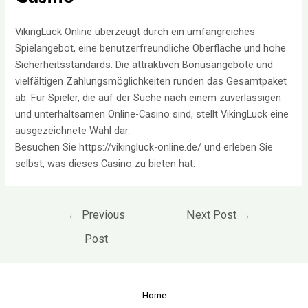
VikingLuck Online überzeugt durch ein umfangreiches
Spielangebot, eine benutzerfreundliche Oberfläche und hohe
Sicherheitsstandards. Die attraktiven Bonusangebote und
vielfältigen Zahlungsmöglichkeiten runden das Gesamtpaket
ab. Für Spieler, die auf der Suche nach einem zuverlässigen
und unterhaltsamen Online-Casino sind, stellt VikingLuck eine
ausgezeichnete Wahl dar.
Besuchen Sie
https://vikingluck-online.de/
und erleben Sie
selbst, was dieses Casino zu bieten hat.
Post
←
Previous
Next Post
→
navigation
Post
Home