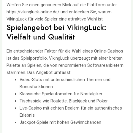
Werfen Sie einen genaueren Blick auf die Plattform unter
https://vikingluck-online.de/
und entdecken Sie, warum
VikingLuck für viele Spieler eine attraktive Wahl ist.
Spielangebot bei VikingLuck:
Vielfalt und Qualität
Ein entscheidender Faktor für die Wahl eines Online-Casinos
ist das Spielportfolio. VikingLuck überzeugt mit einer breiten
Palette an Spielen, die von renommierten Softwareanbietern
stammen. Das Angebot umfasst:
Video-Slots mit unterschiedlichen Themen und
Bonusfunktionen
Klassische Spielautomaten für Nostalgiker
Tischspiele wie Roulette, Blackjack und Poker
Live-Casino mit echten Dealern für ein authentisches
Erlebnis
Jackpot-Spiele mit hohen Gewinnchancen