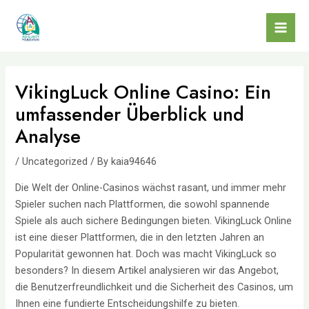
Skip
to
Mai
content
Men
VikingLuck Online Casino: Ein
umfassender Überblick und
Analyse
/
Uncategorized
/ By
kaia94646
Die Welt der Online-Casinos wächst rasant, und immer mehr
Spieler suchen nach Plattformen, die sowohl spannende
Spiele als auch sichere Bedingungen bieten. VikingLuck Online
ist eine dieser Plattformen, die in den letzten Jahren an
Popularität gewonnen hat. Doch was macht VikingLuck so
besonders? In diesem Artikel analysieren wir das Angebot,
die Benutzerfreundlichkeit und die Sicherheit des Casinos, um
Ihnen eine fundierte Entscheidungshilfe zu bieten.