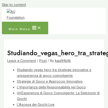
Skip to content
Main Menu
Studiando_vegas_hero_tra_strate
Leave a Comment
/
Post
/ By
kaia94646
Studiando vegas hero tra strategie innovative e
unesperienza di gioco coinvolgente
Strategie di Gioco e Approccio Innovativo
L'Importanza della Responsabilità nel Gioco
Un'Esperienza di Gioco Coinvolgente: La Selezione di
Giochi
L’Ascesa dei Giochi Live