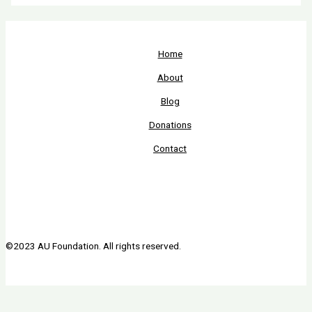
Home
About
Blog
Donations
Contact
©2023 AU Foundation. All rights reserved.