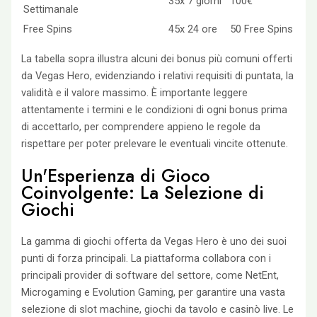
35x
7 giorni
100€
Settimanale
Free Spins
45x
24 ore
50 Free Spins
La tabella sopra illustra alcuni dei bonus più comuni offerti
da Vegas Hero, evidenziando i relativi requisiti di puntata, la
validità e il valore massimo. È importante leggere
attentamente i termini e le condizioni di ogni bonus prima
di accettarlo, per comprendere appieno le regole da
rispettare per poter prelevare le eventuali vincite ottenute.
Un'Esperienza di Gioco
Coinvolgente: La Selezione di
Giochi
La gamma di giochi offerta da Vegas Hero è uno dei suoi
punti di forza principali. La piattaforma collabora con i
principali provider di software del settore, come NetEnt,
Microgaming e Evolution Gaming, per garantire una vasta
selezione di slot machine, giochi da tavolo e casinò live. Le