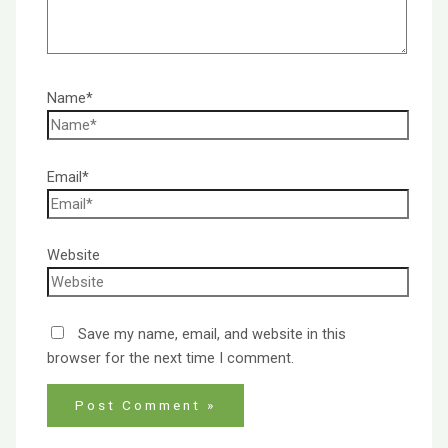
Name*
Email*
Website
Save my name, email, and website in this
browser for the next time I comment.