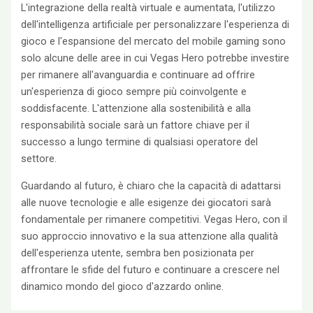
L'integrazione della realtà virtuale e aumentata, l'utilizzo
dell'intelligenza artificiale per personalizzare l'esperienza di
gioco e l'espansione del mercato del mobile gaming sono
solo alcune delle aree in cui Vegas Hero potrebbe investire
per rimanere all'avanguardia e continuare ad offrire
un'esperienza di gioco sempre più coinvolgente e
soddisfacente. L'attenzione alla sostenibilità e alla
responsabilità sociale sarà un fattore chiave per il
successo a lungo termine di qualsiasi operatore del
settore.
Guardando al futuro, è chiaro che la capacità di adattarsi
alle nuove tecnologie e alle esigenze dei giocatori sarà
fondamentale per rimanere competitivi. Vegas Hero, con il
suo approccio innovativo e la sua attenzione alla qualità
dell'esperienza utente, sembra ben posizionata per
affrontare le sfide del futuro e continuare a crescere nel
dinamico mondo del gioco d'azzardo online.