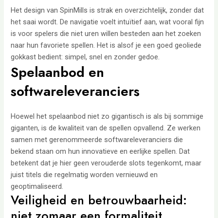
Het design van SpinMills is strak en overzichtelijk, zonder dat
het saai wordt. De navigatie voelt intuïtief aan, wat vooral fijn
is voor spelers die niet uren willen besteden aan het zoeken
naar hun favoriete spellen. Het is alsof je een goed geoliede
gokkast bedient: simpel, snel en zonder gedoe.
Spelaanbod en
softwareleveranciers
Hoewel het spelaanbod niet zo gigantisch is als bij sommige
giganten, is de kwaliteit van de spellen opvallend. Ze werken
samen met gerenommeerde softwareleveranciers die
bekend staan om hun innovatieve en eerlijke spellen. Dat
betekent dat je hier geen verouderde slots tegenkomt, maar
juist titels die regelmatig worden vernieuwd en
geoptimaliseerd.
Veiligheid en betrouwbaarheid:
niet zomaar een formaliteit