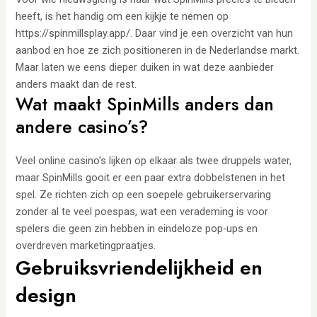
heeft, is het handig om een kijkje te nemen op
https://spinmillsplay.app/
. Daar vind je een overzicht van hun
aanbod en hoe ze zich positioneren in de Nederlandse markt.
Maar laten we eens dieper duiken in wat deze aanbieder
anders maakt dan de rest.
Wat maakt SpinMills anders dan
andere casino’s?
Veel online casino’s lijken op elkaar als twee druppels water,
maar SpinMills gooit er een paar extra dobbelstenen in het
spel. Ze richten zich op een soepele gebruikerservaring
zonder al te veel poespas, wat een verademing is voor
spelers die geen zin hebben in eindeloze pop-ups en
overdreven marketingpraatjes.
Gebruiksvriendelijkheid en
design