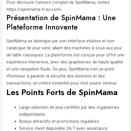
Pour découvrir l’univers complet de SpinMama, visitez
https://spinmama-fr.eu.com/
.
Présentation de SpinMama : Une
Plateforme Innovante
SpinMama se distingue par son interface intuitive et son
catalogue de jeux varié, allant des machines à sous aux jeux
de table classiques. La plateforme est conçue pour offrir une
expérience immersive, avec des graphismes de haute qualité
et une navigation fluide. De plus, SpinMama met un point
d’honneur à garantir la sécurité des données et des
transactions, un critère essentiel pour tout joueur sérieux.
Les Points Forts de SpinMama
Large sélection de jeux certifiés par des organismes
indépendants
Bonus attractifs et promotions régulières
Service client disponible 24/7 avec assistance