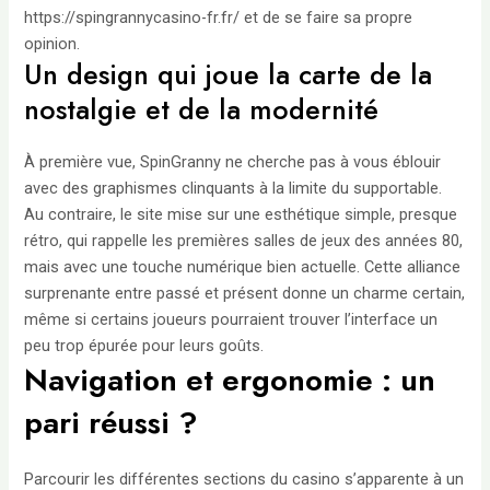
https://spingrannycasino-fr.fr/
et de se faire sa propre
opinion.
Un design qui joue la carte de la
nostalgie et de la modernité
À première vue, SpinGranny ne cherche pas à vous éblouir
avec des graphismes clinquants à la limite du supportable.
Au contraire, le site mise sur une esthétique simple, presque
rétro, qui rappelle les premières salles de jeux des années 80,
mais avec une touche numérique bien actuelle. Cette alliance
surprenante entre passé et présent donne un charme certain,
même si certains joueurs pourraient trouver l’interface un
peu trop épurée pour leurs goûts.
Navigation et ergonomie : un
pari réussi ?
Parcourir les différentes sections du casino s’apparente à un