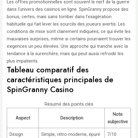
Les offres promotionnelles sont souvent le nerf de la guerre
dans l’univers des casinos en ligne. SpinGranny propose des
bonus, certes, mais sans tomber dans l’exagération
habituelle qui fait lever les sourcils des joueurs avertis. Les
conditions de mise sont clairement indiquées, ce qui évite les
mauvaises surprises, même si certains pourraient trouver les
exigences un peu élevées. Une approche qui tranche avec la
tendance à la surenchère, mais qui peut aussi refroidir les
plus impatients.
Tableau comparatif des
caractéristiques principales de
SpinGranny Casino
Résumé des points clés
Note
Aspect
Description
subjective
Design
Simple, rétro-moderne, épuré
7/10