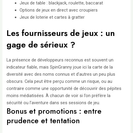
Jeux de table : blackjack, roulette, baccarat
Options de jeux en direct avec croupiers
Jeux de loterie et cartes à gratter
Les fournisseurs de jeux : un
gage de sérieux ?
La présence de développeurs reconnus est souvent un
indicateur fiable, mais SpinGranny joue ici la carte de la
diversité avec des noms connus et d’autres un peu plus
obscurs. Cela peut être perçu comme un risque, ou au
contraire comme une opportunité de découvrir des pépites
moins médiatisées. À chacun de voir si l’on préfère la
sécurité ou l’aventure dans ses sessions de jeu.
Bonus et promotions : entre
prudence et tentation