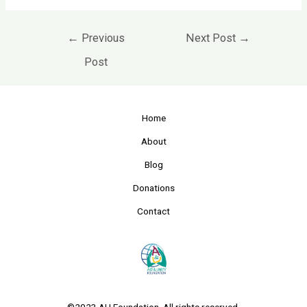
Post
←
Previous
Next Post
→
navigation
Post
Home
About
Blog
Donations
Contact
©2023 AU Foundation. All rights reserved.