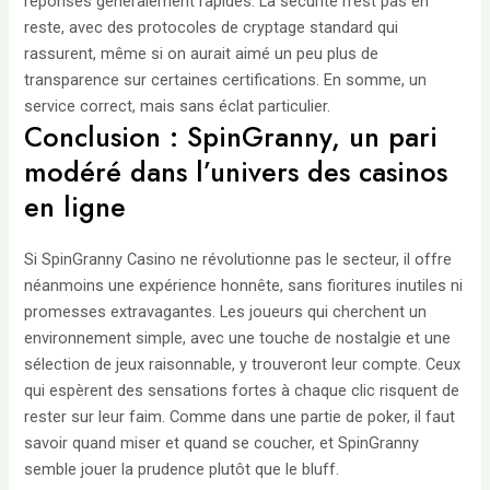
réponses généralement rapides. La sécurité n’est pas en
reste, avec des protocoles de cryptage standard qui
rassurent, même si on aurait aimé un peu plus de
transparence sur certaines certifications. En somme, un
service correct, mais sans éclat particulier.
Conclusion : SpinGranny, un pari
modéré dans l’univers des casinos
en ligne
Si SpinGranny Casino ne révolutionne pas le secteur, il offre
néanmoins une expérience honnête, sans fioritures inutiles ni
promesses extravagantes. Les joueurs qui cherchent un
environnement simple, avec une touche de nostalgie et une
sélection de jeux raisonnable, y trouveront leur compte. Ceux
qui espèrent des sensations fortes à chaque clic risquent de
rester sur leur faim. Comme dans une partie de poker, il faut
savoir quand miser et quand se coucher, et SpinGranny
semble jouer la prudence plutôt que le bluff.