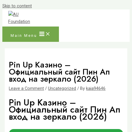
Skip to content
Main Menu
Pin Up Казино –
Официальный сайт Пин Ап
вход на зеркало (2026)
Leave a Comment
/
Uncategorized
/ By
kaia94646
Pin Up Казино –
Официальный сайт Пин Ап
вход на зеркало (2026)