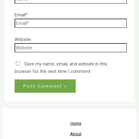
Email*
Website
Save my name, email, and website in this
browser for the next time I comment.
Home
About