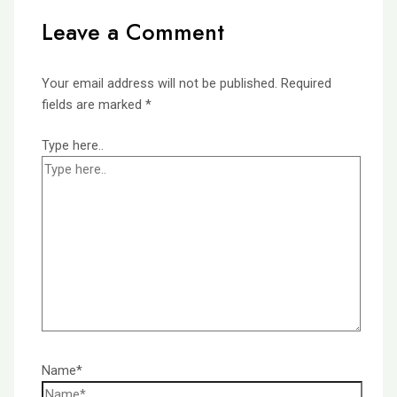
Leave a Comment
Your email address will not be published.
Required
fields are marked
*
Type here..
Name*