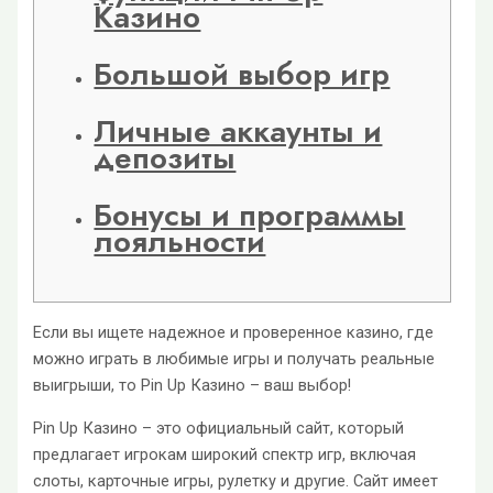
Казино
Большой выбор игр
Личные аккаунты и
депозиты
Бонусы и программы
лояльности
Если вы ищете надежное и проверенное казино, где
можно играть в любимые игры и получать реальные
выигрыши, то Pin Up Казино – ваш выбор!
Pin Up Казино – это официальный сайт, который
предлагает игрокам широкий спектр игр, включая
слоты, карточные игры, рулетку и другие. Сайт имеет