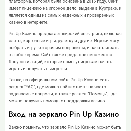
платформа, которая была основана в 2016 году. Сайт
имеет лицензию на игорное дело, выдана в Куртрахе, и
является одним из самых надежных и проверенных
казино в интернете.
Pin Up Казино предлагает широкий спектр игр, включая
слоты, карточные игры, рулетку и другие. Игроки могут
выбрать игру, которая им понравится, и начать играть
в любое время. Сайт также предлагает множество
бонусов и акций, которые помогут игрокам начать
играть и получать выигрыши.
Также, на официальном сайте Pin Up Казино есть
раздел “FAQ”, где можно найти ответы на часто
задаваемые вопросы, а также раздел “Помощь”, где
можно получить помощь от поддержки казино.
Вход на зеркало Pin Up Казино
Важно помнить, что зеркало Pin Up Казино может быть