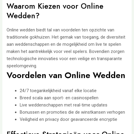
Waarom Kiezen voor Online
Wedden?
Online wedden biedt tal van voordelen ten opzichte van
traditionele gokhuizen. Het gemak van toegang, de diversiteit
aan weddenschappen en de mogelijkheid om live te spelen
maken het aantrekkelijk voor veel spelers. Bovendien zorgen
technologische innovaties voor een veilige en transparante
speelomgeving.
Voordelen van Online Wedden
24/7 toegankelijkheid vanaf elke locatie
Breed scala aan sport- en casinospellen
Live weddenschappen met real-time updates
Bonussen en promoties die de winstkansen verhogen
Veiligheid en privacy door geavanceerde encryptie