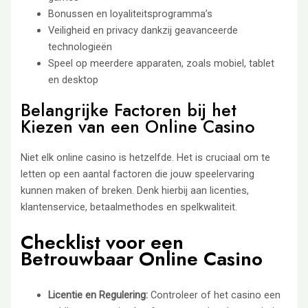
Bonussen en loyaliteitsprogramma’s
Veiligheid en privacy dankzij geavanceerde
technologieën
Speel op meerdere apparaten, zoals mobiel, tablet
en desktop
Belangrijke Factoren bij het
Kiezen van een Online Casino
Niet elk online casino is hetzelfde. Het is cruciaal om te
letten op een aantal factoren die jouw speelervaring
kunnen maken of breken. Denk hierbij aan licenties,
klantenservice, betaalmethodes en spelkwaliteit.
Checklist voor een
Betrouwbaar Online Casino
Licentie en Regulering:
Controleer of het casino een