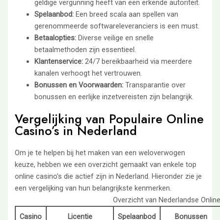
geldige vergunning heeft van een erkende autoriteit.
Spelaanbod:
Een breed scala aan spellen van
gerenommeerde softwareleveranciers is een must.
Betaalopties:
Diverse veilige en snelle
betaalmethoden zijn essentieel.
Klantenservice:
24/7 bereikbaarheid via meerdere
kanalen verhoogt het vertrouwen.
Bonussen en Voorwaarden:
Transparantie over
bonussen en eerlijke inzetvereisten zijn belangrijk.
Vergelijking van Populaire Online
Casino’s in Nederland
Om je te helpen bij het maken van een weloverwogen
keuze, hebben we een overzicht gemaakt van enkele top
online casino’s die actief zijn in Nederland. Hieronder zie je
een vergelijking van hun belangrijkste kenmerken.
Overzicht van Nederlandse Online
Casino
Licentie
Spelaanbod
Bonussen