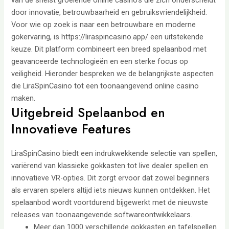
door innovatie, betrouwbaarheid en gebruiksvriendelijkheid.
Voor wie op zoek is naar een betrouwbare en moderne
gokervaring, is
https://liraspincasino.app/
een uitstekende
keuze. Dit platform combineert een breed spelaanbod met
geavanceerde technologieën en een sterke focus op
veiligheid. Hieronder bespreken we de belangrijkste aspecten
die LiraSpinCasino tot een toonaangevend online casino
maken.
Uitgebreid Spelaanbod en
Innovatieve Features
LiraSpinCasino biedt een indrukwekkende selectie van spellen,
variërend van klassieke gokkasten tot live dealer spellen en
innovatieve VR-opties. Dit zorgt ervoor dat zowel beginners
als ervaren spelers altijd iets nieuws kunnen ontdekken. Het
spelaanbod wordt voortdurend bijgewerkt met de nieuwste
releases van toonaangevende softwareontwikkelaars.
Meer dan 1000 verschillende gokkasten en tafelspellen