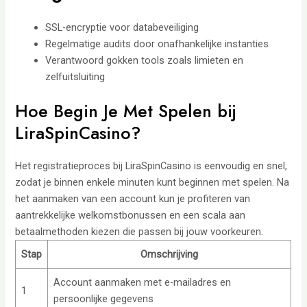
SSL-encryptie voor databeveiliging
Regelmatige audits door onafhankelijke instanties
Verantwoord gokken tools zoals limieten en
zelfuitsluiting
Hoe Begin Je Met Spelen bij
LiraSpinCasino?
Het registratieproces bij LiraSpinCasino is eenvoudig en snel,
zodat je binnen enkele minuten kunt beginnen met spelen. Na
het aanmaken van een account kun je profiteren van
aantrekkelijke welkomstbonussen en een scala aan
betaalmethoden kiezen die passen bij jouw voorkeuren.
Stap
Omschrijving
Account aanmaken met e-mailadres en
1
persoonlijke gegevens