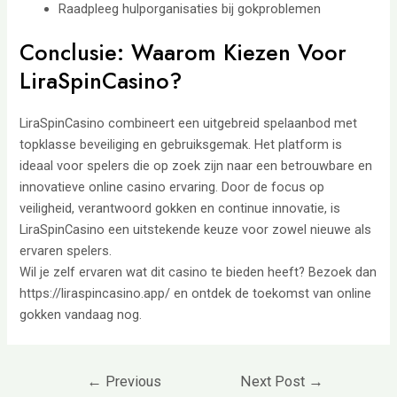
Raadpleeg hulporganisaties bij gokproblemen
Conclusie: Waarom Kiezen Voor
LiraSpinCasino?
LiraSpinCasino combineert een uitgebreid spelaanbod met
topklasse beveiliging en gebruiksgemak. Het platform is
ideaal voor spelers die op zoek zijn naar een betrouwbare en
innovatieve online casino ervaring. Door de focus op
veiligheid, verantwoord gokken en continue innovatie, is
LiraSpinCasino een uitstekende keuze voor zowel nieuwe als
ervaren spelers.
Wil je zelf ervaren wat dit casino te bieden heeft? Bezoek dan
https://liraspincasino.app/
en ontdek de toekomst van online
gokken vandaag nog.
Post
←
Previous
Next Post
→
navigation