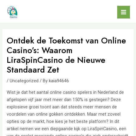
Skip
to
Mai
content
Men
Ontdek de Toekomst van Online
Casino’s: Waarom
LiraSpinCasino de Nieuwe
Standaard Zet
/
Uncategorized
/ By
kaia94646
Wist je dat het aantal online casino spelers in Nederland de
afgelopen vijf jaar met meer dan 150% is gestegen? Deze
explosieve groei toont aan dat steeds meer mensen de
voordelen van online gokken ontdekken. Maar met zoveel
opties op de markt, hoe kies je het beste platform? In dit
artikel nemen we een diepgaande kijk op LiraSpinCasino, een
van de snelst groeiende online casino’s die zich onderscheidt