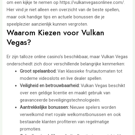
om een kijkje te nemen op
https://vulkanvegasonlinee.com/
.
Hier vind je niet alleen een overzicht van de beste spellen,
maar ook handige tips en actuele bonussen die je
speelplezier aanzienlijk kunnen vergroten.
Waarom Kiezen voor Vulkan
Vegas?
Er zijn talloze online casino’s beschikbaar, maar Vulkan Vegas
onderscheidt zich door verschillende belangrijke kenmerken:
Groot spelaanbod:
Van klassieke fruitautomaten tot
moderne videoslots en live dealer spellen.
Veiligheid en betrouwbaarheid:
Vulkan Vegas beschikt
over een geldige licentie en maakt gebruik van
geavanceerde beveiligingstechnologieën.
Aantrekkelijke bonussen:
Nieuwe spelers worden
verwelkomd met royale welkomstbonussen en ook
bestaande klanten profiteren van regelmatige
promoties.