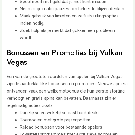
Speel nooit met geld dat je niet kunt missen.
Neem regelmatig pauzes om helder te blijven denken.
Maak gebruik van limieten en zelfuitsluitingsopties
indien nodig.
Zoek hulp als je merkt dat gokken een probleem
wordt.
Bonussen en Promoties bij Vulkan
Vegas
Een van de grootste voordelen van spelen bij Vulkan Vegas
zijn de aantrekkelijke bonussen en promoties. Nieuwe spelers
ontvangen vaak een welkomstbonus die hun eerste storting
verhoogt en gratis spins kan bevatten. Daarnaast zijn er
regelmatig acties zoals:
Dagelijkse en wekelijkse cashback deals
Toernooien met grote prijzenpotten
Reload bonussen voor bestaande spelers
Loyaliteitsprogramma’s met exclusieve voordelen