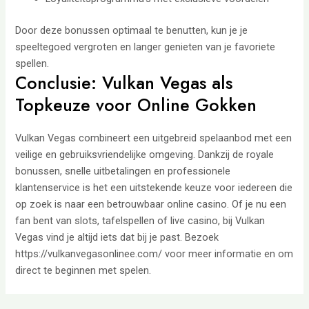
Door deze bonussen optimaal te benutten, kun je je
speeltegoed vergroten en langer genieten van je favoriete
spellen.
Conclusie: Vulkan Vegas als
Topkeuze voor Online Gokken
Vulkan Vegas combineert een uitgebreid spelaanbod met een
veilige en gebruiksvriendelijke omgeving. Dankzij de royale
bonussen, snelle uitbetalingen en professionele
klantenservice is het een uitstekende keuze voor iedereen die
op zoek is naar een betrouwbaar online casino. Of je nu een
fan bent van slots, tafelspellen of live casino, bij Vulkan
Vegas vind je altijd iets dat bij je past. Bezoek
https://vulkanvegasonlinee.com/
voor meer informatie en om
direct te beginnen met spelen.