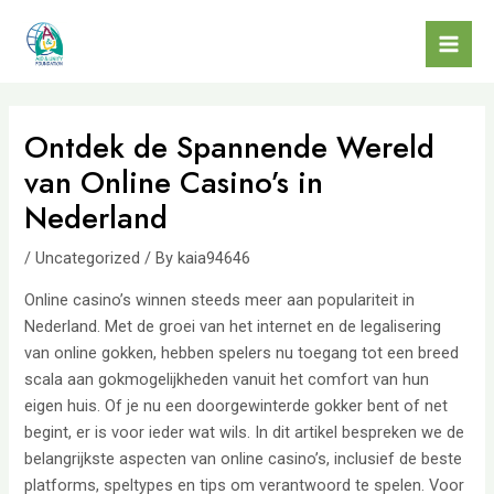
Skip
to
Mai
content
Men
Ontdek de Spannende Wereld
van Online Casino’s in
Nederland
/
Uncategorized
/ By
kaia94646
Online casino’s winnen steeds meer aan populariteit in
Nederland. Met de groei van het internet en de legalisering
van online gokken, hebben spelers nu toegang tot een breed
scala aan gokmogelijkheden vanuit het comfort van hun
eigen huis. Of je nu een doorgewinterde gokker bent of net
begint, er is voor ieder wat wils. In dit artikel bespreken we de
belangrijkste aspecten van online casino’s, inclusief de beste
platforms, speltypes en tips om verantwoord te spelen. Voor