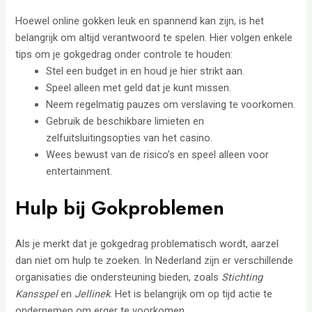
Hoewel online gokken leuk en spannend kan zijn, is het
belangrijk om altijd verantwoord te spelen. Hier volgen enkele
tips om je gokgedrag onder controle te houden:
Stel een budget in en houd je hier strikt aan.
Speel alleen met geld dat je kunt missen.
Neem regelmatig pauzes om verslaving te voorkomen.
Gebruik de beschikbare limieten en
zelfuitsluitingsopties van het casino.
Wees bewust van de risico’s en speel alleen voor
entertainment.
Hulp bij Gokproblemen
Als je merkt dat je gokgedrag problematisch wordt, aarzel
dan niet om hulp te zoeken. In Nederland zijn er verschillende
organisaties die ondersteuning bieden, zoals
Stichting
Kansspel
en
Jellinek
. Het is belangrijk om op tijd actie te
ondernemen om erger te voorkomen.