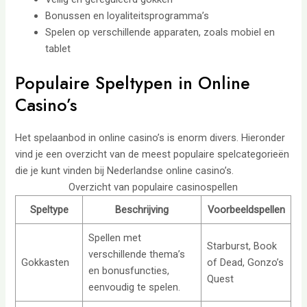
Bonussen en loyaliteitsprogramma’s
Spelen op verschillende apparaten, zoals mobiel en
tablet
Populaire Speltypen in Online
Casino’s
Het spelaanbod in online casino’s is enorm divers. Hieronder
vind je een overzicht van de meest populaire spelcategorieën
die je kunt vinden bij Nederlandse online casino’s.
Overzicht van populaire casinospellen
Speltype
Beschrijving
Voorbeeldspellen
Spellen met
Starburst, Book
verschillende thema’s
Gokkasten
of Dead, Gonzo’s
en bonusfuncties,
Quest
eenvoudig te spelen.