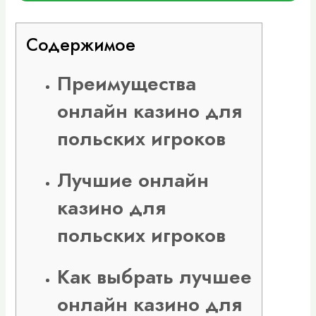
Содержимое
Преимущества
онлайн казино для
польских игроков
Лучшие онлайн
казино для
польских игроков
Как выбрать лучшее
онлайн казино для