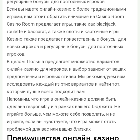
регулярные бонусы для постоянных игроков.
Если вы ищете онлайн-казино с более традиционными
играми, вам стоит обратить внимание на Casino Room.
Casino Room предлагает игры, такие как blackjack,
roulette и baccarat, а также слоты и карточные игры.
Казино также предлагает приветственные бонусы для
новых игроков и регулярные бонусы для постоянных
игроков.
В целом, Польша предлагает множество вариантов
онлайн-казино для игроков, и выбор зависит от ваших
предпочтений и игровых стилей. Мы рекомендуем вам
исследовать каждый из этих вариантов и найти тот,
который лучше всего подходит вам.
Напомним, что игра в онлайн-казино должна быть
сделана responsibly и в рамках вашего бюджета. Не
играйте больше, чем можете себе позволить, и не
играйте, если вы чувствуете, что игра может стать
проблемой для вас или ваших близких.
Преимущества онлайн казино