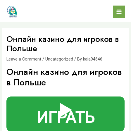
Skip
to
Mai
content
Men
Онлайн казино для игроков в
Польше
Leave a Comment
/
Uncategorized
/ By
kaia94646
Онлайн казино для игроков
в Польше
▶️
ИГРАТЬ