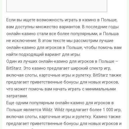
Если вы ищете возможность играть в казино в Польше,
вам доступны множество вариантов. В последние годы
онлайн-казино стали все более популярными, и Польша
не исключение. В этом тексте мы рассмотрим лучшие
онлайн-казино для игроков в Польше, чтобы помочь вам
найти подходящий вариант для игры.
Один из лучших онлайн-казино для игроков в Польше –
BitStarz. Это казино предлагает широкий спектр игр,
включая слоты, карточные игры и рулетку. BitStarz также
предлагает приветственные бонусы для новых игроков,
что может помочь вам начать играть с минимальными
затратами.
Еще одним популярным онлайн-казино для игроков в
Польше является Wildz. Wildz предлагает более 1 000 игр,
включая слоты, карточные игры и рулетку. Казино также
предлагает приветственные бонусы для новых игроков и