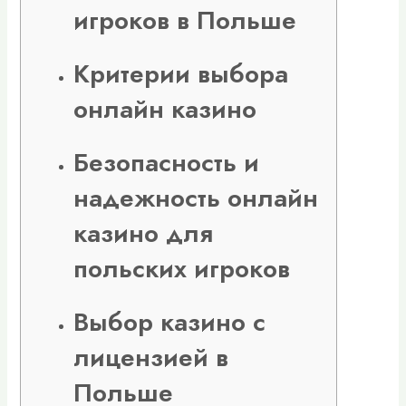
игроков в Польше
Критерии выбора
онлайн казино
Безопасность и
надежность онлайн
казино для
польских игроков
Выбор казино с
лицензией в
Польше