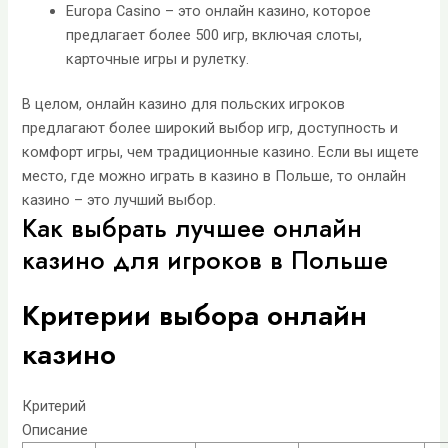
Europa Casino – это онлайн казино, которое
предлагает более 500 игр, включая слоты,
карточные игры и рулетку.
В целом, онлайн казино для польских игроков
предлагают более широкий выбор игр, доступность и
комфорт игры, чем традиционные казино. Если вы ищете
место, где можно играть в казино в Польше, то онлайн
казино – это лучший выбор.
Как выбрать лучшее онлайн
казино для игроков в Польше
Критерии выбора онлайн
казино
Критерий
Описание