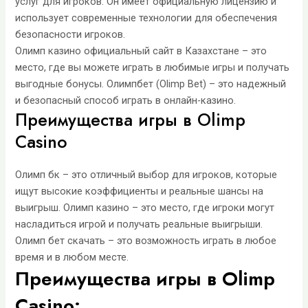
услуг для игроков. Он имеет официальную лицензию и
использует современные технологии для обеспечения
безопасности игроков.
Олимп казино официальный сайт в Казахстане – это
место, где вы можете играть в любимые игры и получать
выгодные бонусы. Олимпбет (Olimp Bet) – это надежный
и безопасный способ играть в онлайн-казино.
Преимущества игры в Olimp
Casino
Олимп бк – это отличный выбор для игроков, которые
ищут высокие коэффициенты и реальные шансы на
выигрыш. Олимп казино – это место, где игроки могут
насладиться игрой и получать реальные выигрыши.
Олимп бет скачать – это возможность играть в любое
время и в любом месте.
Преимущества игры в Olimp
Casino: