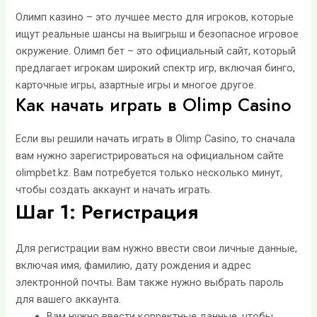
Олимп казино – это лучшее место для игроков, которые
ищут реальные шансы на выигрыш и безопасное игровое
окружение. Олимп бет – это официальный сайт, который
предлагает игрокам широкий спектр игр, включая бинго,
карточные игры, азартные игры и многое другое.
Как начать играть в Olimp Casino
Если вы решили начать играть в Olimp Casino, то сначала
вам нужно зарегистрироваться на официальном сайте
olimpbet.kz. Вам потребуется только несколько минут,
чтобы создать аккаунт и начать играть.
Шаг 1: Регистрация
Для регистрации вам нужно ввести свои личные данные,
включая имя, фамилию, дату рождения и адрес
электронной почты. Вам также нужно выбрать пароль
для вашего аккаунта.
Вам нужно ввести корректные данные, чтобы