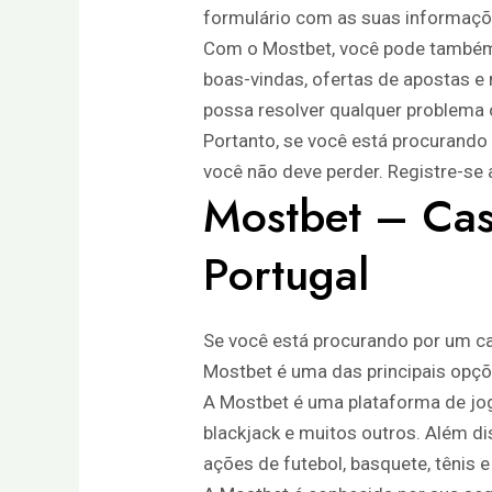
formulário com as suas informaçõe
Com o Mostbet, você pode também 
boas-vindas, ofertas de apostas e
possa resolver qualquer problema 
Portanto, se você está procurando
você não deve perder. Registre-se
Mostbet – Cas
Portugal
Se você está procurando por um ca
Mostbet é uma das principais opçõ
A Mostbet é uma plataforma de jog
blackjack e muitos outros. Além d
ações de futebol, basquete, tênis 