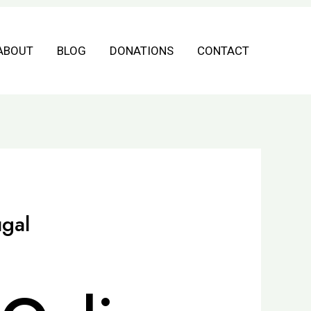
ABOUT
BLOG
DONATIONS
CONTACT
ugal