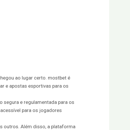
chegou ao lugar certo.
mostbet
é
r e apostas esportivas para os
o segura e regulamentada para os
 acessível para os jogadores
os outros. Além disso, a plataforma