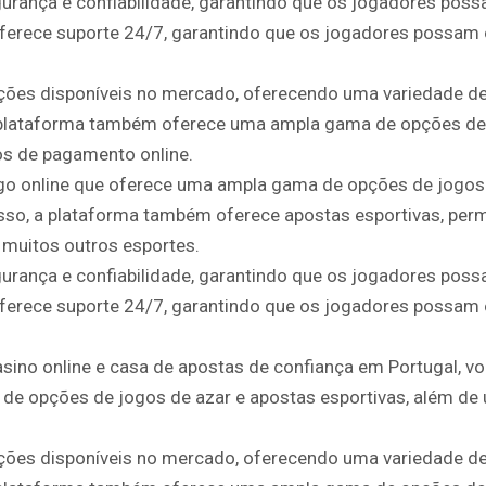
urança e confiabilidade, garantindo que os jogadores poss
ferece suporte 24/7, garantindo que os jogadores possam 
pções disponíveis no mercado, oferecendo uma variedade de
a plataforma também oferece uma ampla gama de opções de
ços de pagamento online.
o online que oferece uma ampla gama de opções de jogos de 
isso, a plataforma também oferece apostas esportivas, pe
e muitos outros esportes.
urança e confiabilidade, garantindo que os jogadores poss
ferece suporte 24/7, garantindo que os jogadores possam 
sino online e casa de apostas de confiança em Portugal, vo
 de opções de jogos de azar e apostas esportivas, além d
pções disponíveis no mercado, oferecendo uma variedade de