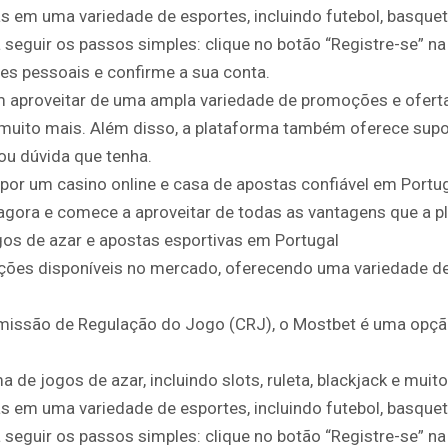
 em uma variedade de esportes, incluindo futebol, basquete
a seguir os passos simples: clique no botão “Registre-se” na
s pessoais e confirme a sua conta.
aproveitar de uma ampla variedade de promoções e ofertas
 muito mais. Além disso, a plataforma também oferece supor
ou dúvida que tenha.
 por um casino online e casa de apostas confiável em Port
 agora e comece a aproveitar de todas as vantagens que a p
gos de azar e apostas esportivas em Portugal
pções disponíveis no mercado, oferecendo uma variedade de
omissão de Regulação do Jogo (CRJ), o Mostbet é uma opçã
e jogos de azar, incluindo slots, ruleta, blackjack e muit
 em uma variedade de esportes, incluindo futebol, basquete
a seguir os passos simples: clique no botão “Registre-se” na