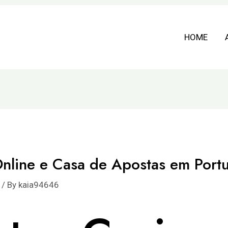
HOME
nline e Casa de Apostas em Port
/ By
kaia94646