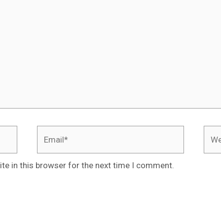
Email*
Webs
te in this browser for the next time I comment.