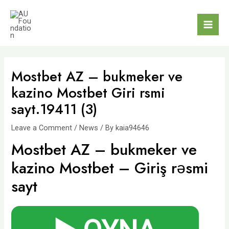
Skip
to
content
Mai
Men
Mostbet AZ – bukmeker ve
kazino Mostbet Giri rsmi
sayt.19411 (3)
Leave a Comment
/
News
/ By
kaia94646
Mostbet AZ – bukmeker ve
kazino Mostbet – Giriş rəsmi
sayt