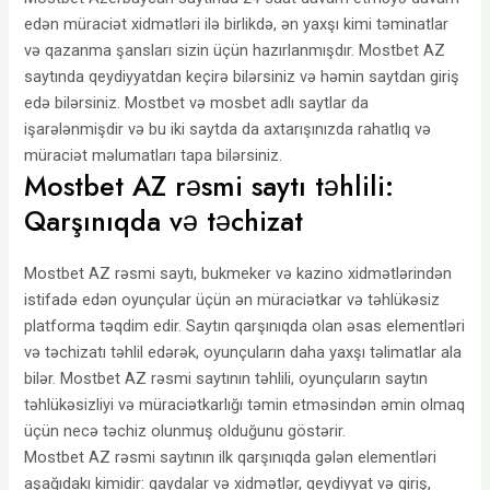
edən müraciət xidmətləri ilə birlikdə, ən yaxşı kimi təminatlar
və qazanma şansları sizin üçün hazırlanmışdır. Mostbet AZ
saytında qeydiyyatdan keçirə bilərsiniz və həmin saytdan giriş
edə bilərsiniz. Mostbet və mosbet adlı saytlar da
işarələnmişdir və bu iki saytda da axtarışınızda rahatlıq və
müraciət məlumatları tapa bilərsiniz.
Mostbet AZ rəsmi saytı təhlili:
Qarşınıqda və təchizat
Mostbet AZ rəsmi saytı, bukmeker və kazino xidmətlərindən
istifadə edən oyunçular üçün ən müraciətkar və təhlükəsiz
platforma təqdim edir. Saytın qarşınıqda olan əsas elementləri
və təchizatı təhlil edərək, oyunçuların daha yaxşı təlimatlar ala
bilər. Mostbet AZ rəsmi saytının təhlili, oyunçuların saytın
təhlükəsizliyi və müraciətkarlığı təmin etməsindən əmin olmaq
üçün necə təchiz olunmuş olduğunu göstərir.
Mostbet AZ rəsmi saytının ilk qarşınıqda gələn elementləri
aşağıdakı kimidir: qaydalar və xidmətlər, qeydiyyat və giriş,