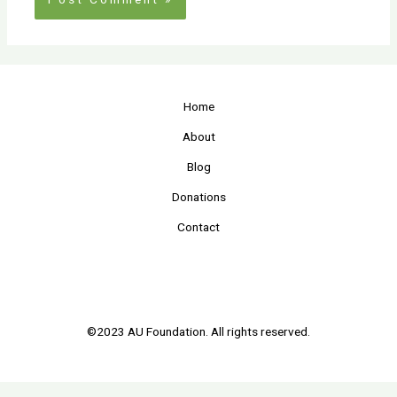
Home
About
Blog
Donations
Contact
©2023 AU Foundation. All rights reserved.