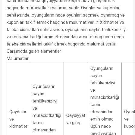
səhifəsində necə qeydiyyatdan keçirmək və giriş etmək
haqqında müraciətkar məlumat verilir. Oyunlar və kuponlar
səhifəsində, oyunçuların necə oyunları seçmək, oynamaq və
kuponları təklif etmək haqqında məlumat verilir. Xidmətlər və
tələbə xidmətləri səhifəsində, oyunçuların saytın təhlükəsizliyi
və müraciətkarlığı təmin etməsindən əmin olmaq üçün necə
tələbə xidmətlərini təklif etmək haqqında məlumat verilir.
Qarşınıqda gələn elementlər
Məlumatlar
Oyunçuların
saytın
təhlükəsizliyi
Oyunçuların
və
saytın
müraciətkarlığı
təhlükəsizliyi
təmin
və
Qaydalar
etməsindən
Oyunl
müraciətkarlığı
Qeydiyyat
və
əmin olmaq
və
təmin
və giriş
xidmətlər
üçün necə
kupon
etməsindən
qeydiyyatdan