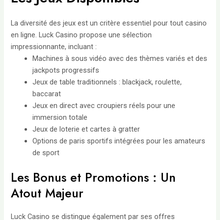
La diversité des jeux est un critère essentiel pour tout casino
en ligne. Luck Casino propose une sélection
impressionnante, incluant :
Machines à sous vidéo avec des thèmes variés et des
jackpots progressifs
Jeux de table traditionnels : blackjack, roulette,
baccarat
Jeux en direct avec croupiers réels pour une
immersion totale
Jeux de loterie et cartes à gratter
Options de paris sportifs intégrées pour les amateurs
de sport
Les Bonus et Promotions : Un
Atout Majeur
Luck Casino se distingue également par ses offres