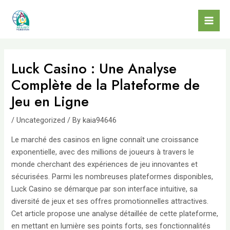
Skip
to
Mai
content
Men
Luck Casino : Une Analyse
Complète de la Plateforme de
Jeu en Ligne
/
Uncategorized
/ By
kaia94646
Le marché des casinos en ligne connaît une croissance
exponentielle, avec des millions de joueurs à travers le
monde cherchant des expériences de jeu innovantes et
sécurisées. Parmi les nombreuses plateformes disponibles,
Luck Casino se démarque par son interface intuitive, sa
diversité de jeux et ses offres promotionnelles attractives.
Cet article propose une analyse détaillée de cette plateforme,
en mettant en lumière ses points forts, ses fonctionnalités