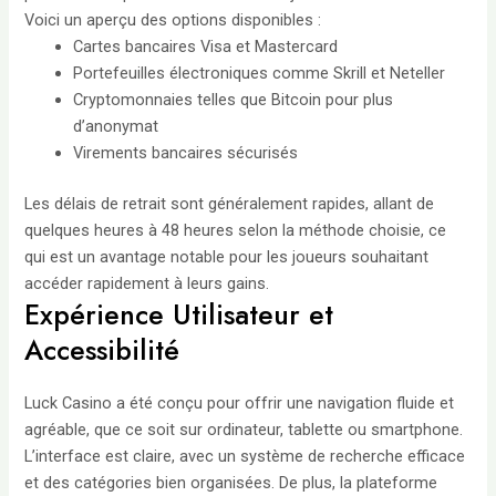
Voici un aperçu des options disponibles :
Cartes bancaires Visa et Mastercard
Portefeuilles électroniques comme Skrill et Neteller
Cryptomonnaies telles que Bitcoin pour plus
d’anonymat
Virements bancaires sécurisés
Les délais de retrait sont généralement rapides, allant de
quelques heures à 48 heures selon la méthode choisie, ce
qui est un avantage notable pour les joueurs souhaitant
accéder rapidement à leurs gains.
Expérience Utilisateur et
Accessibilité
Luck Casino a été conçu pour offrir une navigation fluide et
agréable, que ce soit sur ordinateur, tablette ou smartphone.
L’interface est claire, avec un système de recherche efficace
et des catégories bien organisées. De plus, la plateforme