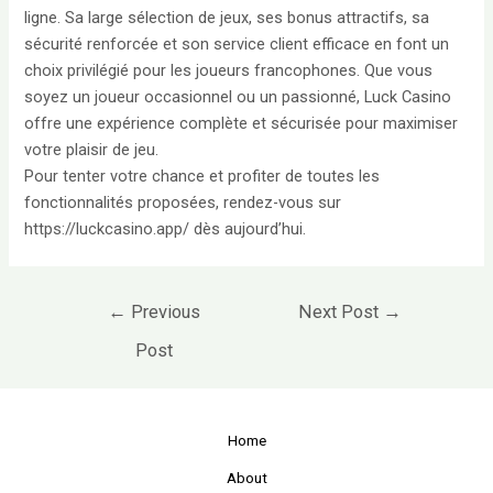
ligne. Sa large sélection de jeux, ses bonus attractifs, sa
sécurité renforcée et son service client efficace en font un
choix privilégié pour les joueurs francophones. Que vous
soyez un joueur occasionnel ou un passionné, Luck Casino
offre une expérience complète et sécurisée pour maximiser
votre plaisir de jeu.
Pour tenter votre chance et profiter de toutes les
fonctionnalités proposées, rendez-vous sur
https://luckcasino.app/
dès aujourd’hui.
Post
←
Previous
Next Post
→
navigation
Post
Home
About