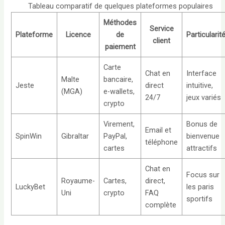
Tableau comparatif de quelques plateformes populaires
Méthodes
Service
Plateforme
Licence
de
Particularit
client
paiement
Carte
Chat en
Interface
Malte
bancaire,
Jeste
direct
intuitive,
(MGA)
e-wallets,
24/7
jeux variés
crypto
Virement,
Bonus de
Email et
SpinWin
Gibraltar
PayPal,
bienvenue
téléphone
cartes
attractifs
Chat en
Focus sur
Royaume-
Cartes,
direct,
LuckyBet
les paris
Uni
crypto
FAQ
sportifs
complète