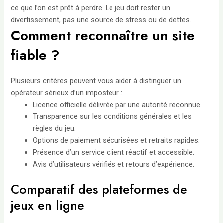
ce que l’on est prêt à perdre. Le jeu doit rester un
divertissement, pas une source de stress ou de dettes.
Comment reconnaître un site
fiable ?
Plusieurs critères peuvent vous aider à distinguer un
opérateur sérieux d’un imposteur :
Licence officielle délivrée par une autorité reconnue.
Transparence sur les conditions générales et les
règles du jeu.
Options de paiement sécurisées et retraits rapides.
Présence d’un service client réactif et accessible.
Avis d’utilisateurs vérifiés et retours d’expérience.
Comparatif des plateformes de
jeux en ligne