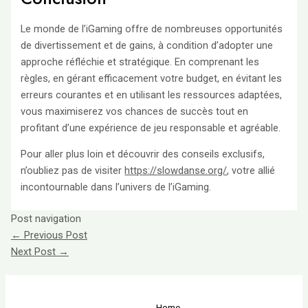
Le monde de l’iGaming offre de nombreuses opportunités
de divertissement et de gains, à condition d’adopter une
approche réfléchie et stratégique. En comprenant les
règles, en gérant efficacement votre budget, en évitant les
erreurs courantes et en utilisant les ressources adaptées,
vous maximiserez vos chances de succès tout en
profitant d’une expérience de jeu responsable et agréable.
Pour aller plus loin et découvrir des conseils exclusifs,
n’oubliez pas de visiter
https://slowdanse.org/
, votre allié
incontournable dans l’univers de l’iGaming.
Post navigation
←
Previous Post
Next Post
→
Home