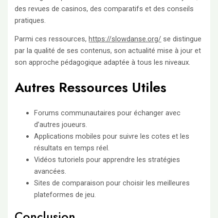
des revues de casinos, des comparatifs et des conseils
pratiques.
Parmi ces ressources,
https://slowdanse.org/
se distingue
par la qualité de ses contenus, son actualité mise à jour et
son approche pédagogique adaptée à tous les niveaux.
Autres Ressources Utiles
Forums communautaires pour échanger avec
d’autres joueurs.
Applications mobiles pour suivre les cotes et les
résultats en temps réel.
Vidéos tutoriels pour apprendre les stratégies
avancées.
Sites de comparaison pour choisir les meilleures
plateformes de jeu.
Conclusion