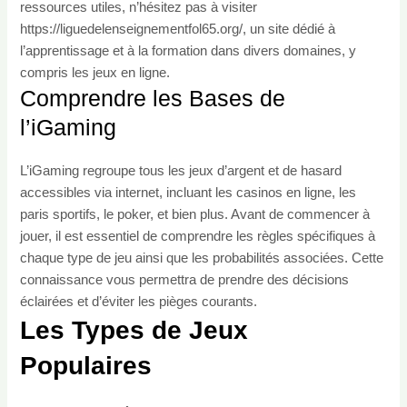
ressources utiles, n’hésitez pas à visiter
https://liguedelenseignementfol65.org/
, un site dédié à
l’apprentissage et à la formation dans divers domaines, y
compris les jeux en ligne.
Comprendre les Bases de
l’iGaming
L’iGaming regroupe tous les jeux d’argent et de hasard
accessibles via internet, incluant les casinos en ligne, les
paris sportifs, le poker, et bien plus. Avant de commencer à
jouer, il est essentiel de comprendre les règles spécifiques à
chaque type de jeu ainsi que les probabilités associées. Cette
connaissance vous permettra de prendre des décisions
éclairées et d’éviter les pièges courants.
Les Types de Jeux
Populaires