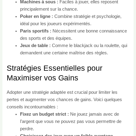
Machines à sous :
Faciles à jouer, elles reposent
principalement sur la chance.
Poker en ligne :
Combine stratégie et psychologie,
idéal pour les joueurs expérimentés.
Paris sportifs :
Nécessitent une bonne connaissance
des sports et des équipes.
Jeux de table :
Comme le blackjack ou la roulette, qui
demandent une certaine maîtrise des règles.
Stratégies Essentielles pour
Maximiser vos Gains
Adopter une stratégie adaptée est crucial pour limiter les
pertes et augmenter vos chances de gains. Voici quelques
conseils incontournables :
Fixez un budget strict :
Ne jouez jamais avec de
l’argent que vous ne pouvez pas vous permettre de
perdre.
Choisissez des jeux avec un faible avantage