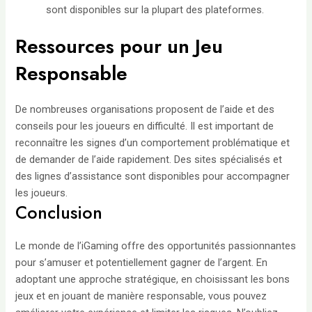
sont disponibles sur la plupart des plateformes.
Ressources pour un Jeu
Responsable
De nombreuses organisations proposent de l’aide et des
conseils pour les joueurs en difficulté. Il est important de
reconnaître les signes d’un comportement problématique et
de demander de l’aide rapidement. Des sites spécialisés et
des lignes d’assistance sont disponibles pour accompagner
les joueurs.
Conclusion
Le monde de l’iGaming offre des opportunités passionnantes
pour s’amuser et potentiellement gagner de l’argent. En
adoptant une approche stratégique, en choisissant les bons
jeux et en jouant de manière responsable, vous pouvez