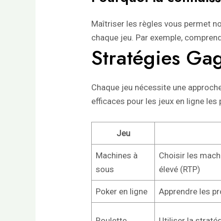
Maîtriser les règles vous permet n
chaque jeu. Par exemple, comprendre
Stratégies Gag
Chaque jeu nécessite une approche
efficaces pour les jeux en ligne les 
Jeu
Machines à
Choisir les mach
sous
élevé (RTP)
Poker en ligne
Apprendre les pro
Roulette
Utiliser la strat