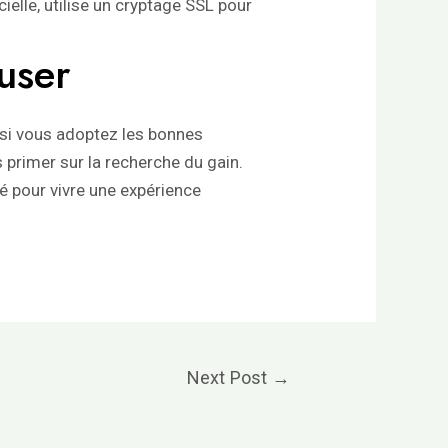
ielle, utilise un cryptage SSL pour
user
 si vous adoptez les bonnes
 primer sur la recherche du gain.
é pour vivre une expérience
Next Post
→