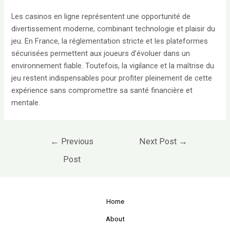
Les casinos en ligne représentent une opportunité de
divertissement moderne, combinant technologie et plaisir du
jeu. En France, la réglementation stricte et les plateformes
sécurisées permettent aux joueurs d’évoluer dans un
environnement fiable. Toutefois, la vigilance et la maîtrise du
jeu restent indispensables pour profiter pleinement de cette
expérience sans compromettre sa santé financière et
mentale.
Post
←
Previous
Next Post
→
navigation
Post
Home
About