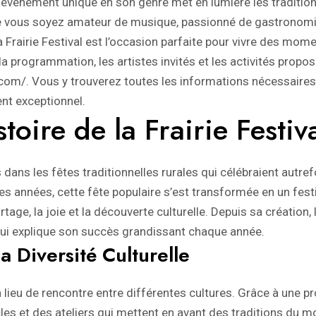
t événement unique en son genre met en lumière les tradition
ue vous soyez amateur de musique, passionné de gastronomi
a Frairie Festival est l’occasion parfaite pour vivre des mome
la programmation, les artistes invités et les activités propos
l.com/
. Vous y trouverez toutes les informations nécessaires 
nt exceptionnel.
toire de la Frairie Festiv
 dans les fêtes traditionnelles rurales qui célébraient autrefo
l des années, cette fête populaire s’est transformée en un fe
artage, la joie et la découverte culturelle. Depuis sa création, 
e qui explique son succès grandissant chaque année.
la Diversité Culturelle
n lieu de rencontre entre différentes cultures. Grâce à une 
es et des ateliers qui mettent en avant des traditions du m