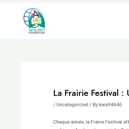
Skip
to
content
La Frairie Festival
/
Uncategorized
/ By
kaia94646
Chaque année, la Frairie Festival at