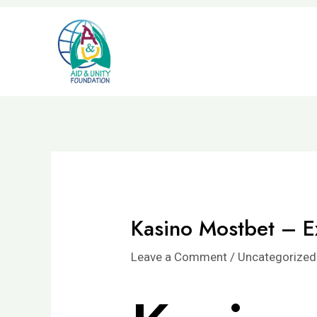
Skip
to
content
Kasino Mostbet – E
Leave a Comment
/
Uncategorized