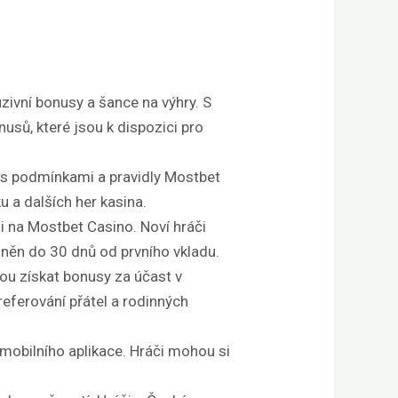
uzivní bonusy a šance na výhry. S
nusů, které jsou k dispozici pro
sí s podmínkami a pravidly Mostbet
ku a dalších her kasina.
li na Mostbet Casino. Noví hráči
lněn do 30 dnů od prvního vkladu.
hou získat bonusy za účast v
referování přátel a rodinných
mobilního aplikace. Hráči mohou si