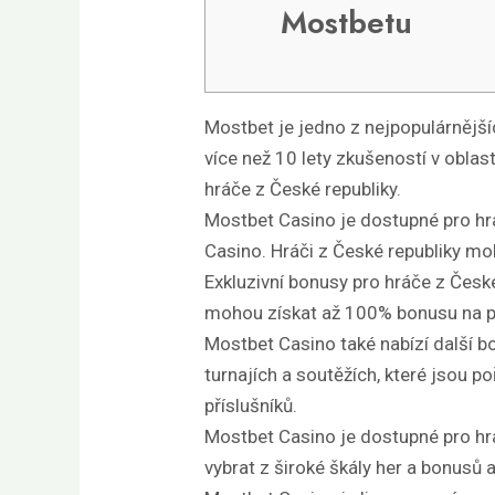
Mostbetu
Mostbet je jedno z nejpopulárnějšíc
více než 10 lety zkušeností v oblas
hráče z České republiky.
Mostbet Casino je dostupné pro hráč
Casino. Hráči z České republiky moho
Exkluzivní bonusy pro hráče z České
mohou získat až 100% bonusu na pr
Mostbet Casino také nabízí další b
turnajích a soutěžích, které jsou 
příslušníků.
Mostbet Casino je dostupné pro hr
vybrat z široké škály her a bonusů a