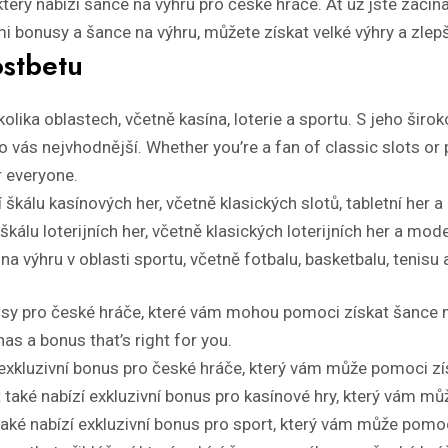
terý nabízí šance na výhru pro české hráče. Ať už jste začín
i bonusy a šance na výhru, můžete získat velké výhry a zlepši
ostbetu
olika oblastech, včetně kasína, loterie a sportu. S jeho širo
o vás nejvhodnější. Whether you’re a fan of classic slots or pr
 everyone.
 škálu kasínových her, včetně klasických slotů, tabletní her 
škálu loterijních her, včetně klasických loterijních her a mod
a výhru v oblasti sportu, včetně fotbalu, basketbalu, tenisu 
nusy pro české hráče, které vám mohou pomoci získat šance 
as a bonus that’s right for you.
exkluzivní bonus pro české hráče, který vám může pomoci zí
aké nabízí exkluzivní bonus pro kasínové hry, který vám mů
ké nabízí exkluzivní bonus pro sport, který vám může pomoc