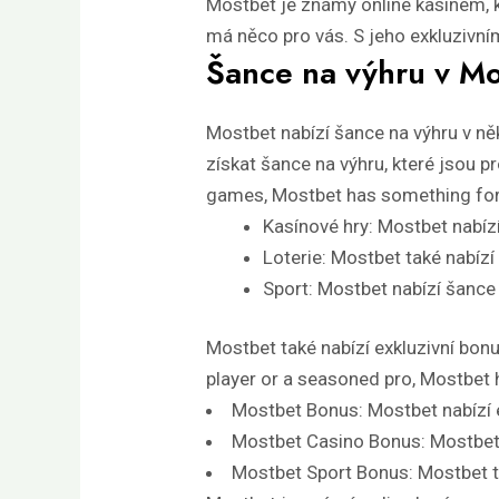
Mostbet je známý online kasínem, k
má něco pro vás. S jeho exkluzivním
Šance na výhru v M
Mostbet nabízí šance na výhru v něk
získat šance na výhru, které jsou pr
games, Mostbet has something for
Kasínové hry: Mostbet nabízí
Loterie: Mostbet také nabízí 
Sport: Mostbet nabízí šance n
Mostbet také nabízí exkluzivní bo
player or a seasoned pro, Mostbet h
Mostbet Bonus: Mostbet nabízí 
Mostbet Casino Bonus: Mostbet t
Mostbet Sport Bonus: Mostbet ta