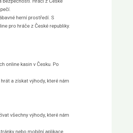
a bezpečností. Hráči z České
zpečí.
ábavné herní prostředí. S
ine pro hráče z České republiky.
h online kasin v Česku. Po
 hrát a získat výhody, které nám
žívat všechny výhody, které nám
tránky nebo mobilní aplikace.