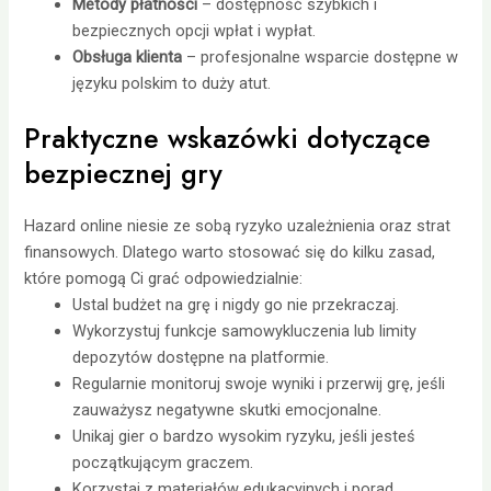
Metody płatności
– dostępność szybkich i
bezpiecznych opcji wpłat i wypłat.
Obsługa klienta
– profesjonalne wsparcie dostępne w
języku polskim to duży atut.
Praktyczne wskazówki dotyczące
bezpiecznej gry
Hazard online niesie ze sobą ryzyko uzależnienia oraz strat
finansowych. Dlatego warto stosować się do kilku zasad,
które pomogą Ci grać odpowiedzialnie:
Ustal budżet na grę i nigdy go nie przekraczaj.
Wykorzystuj funkcje samowykluczenia lub limity
depozytów dostępne na platformie.
Regularnie monitoruj swoje wyniki i przerwij grę, jeśli
zauważysz negatywne skutki emocjonalne.
Unikaj gier o bardzo wysokim ryzyku, jeśli jesteś
początkującym graczem.
Korzystaj z materiałów edukacyjnych i porad