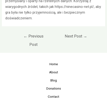
przemyślany i oparty na rzetelnych danych. Korzystaj z
wiarygodnych źródeł, takich jak
https://ninecasino-net.pl/
, aby
gra była nie tylko przyjemnością, ale i bezpiecznym
doświadczeniem.
Post
←
Previous
Next Post
→
navigation
Post
Home
About
Blog
Donations
Contact