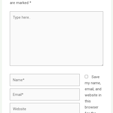
are marked
*
Type
here..
Name*
Save
my name,
email, and
Email*
website in
this
Website
browser