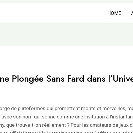
HOME
Une Plongée Sans Fard dans l’Univ
rge de plateformes qui promettent monts et merveilles, mai
 avec son nom qui sonne comme une invitation à l’instantanéit
shy, que trouve-t-on réellement ? Pour les amateurs de jeux 