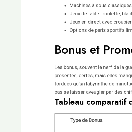
Machines à sous classiques
Jeux de table : roulette, bla
Jeux en direct avec croupier
Options de paris sportifs li
Bonus et Promo
Les bonus, souvent le nerf de la gu
présentes, certes, mais elles manq
tordues qu’un labyrinthe de minotau
pas se laisser aveugler par des chi
Tableau comparatif 
Type de Bonus