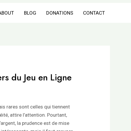
ABOUT
BLOG
DONATIONS
CONTACT
ers du Jeu en Ligne
s rares sont celles qui tiennent
é, attire l’attention. Pourtant,
d’argent, la prudence est de mise