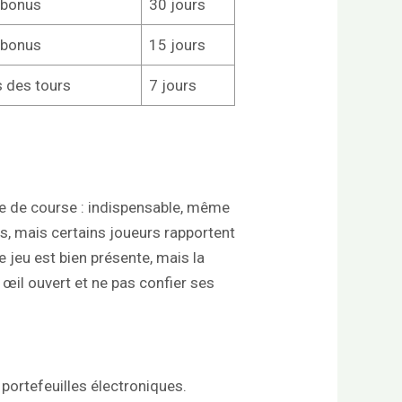
 bonus
30 jours
 bonus
15 jours
s des tours
7 jours
re de course : indispensable, même
ds, mais certains joueurs rapportent
e jeu est bien présente, mais la
œil ouvert et ne pas confier ses
portefeuilles électroniques.