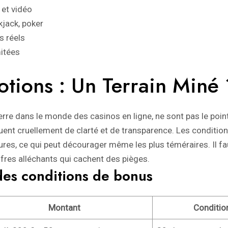
 et vidéo
ckjack, poker
s réels
mitées
tions : Un Terrain Miné 
erre dans le monde des casinos en ligne, ne sont pas le point
uent cruellement de clarté et de transparence. Les conditio
res, ce qui peut décourager même les plus téméraires. Il faut
ffres alléchants qui cachent des pièges.
des conditions de bonus
Montant
Conditio