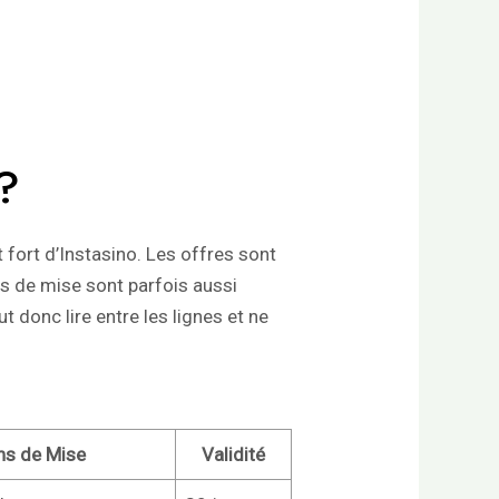
?
 fort d’Instasino. Les offres sont
ns de mise sont parfois aussi
 donc lire entre les lignes et ne
ns de Mise
Validité