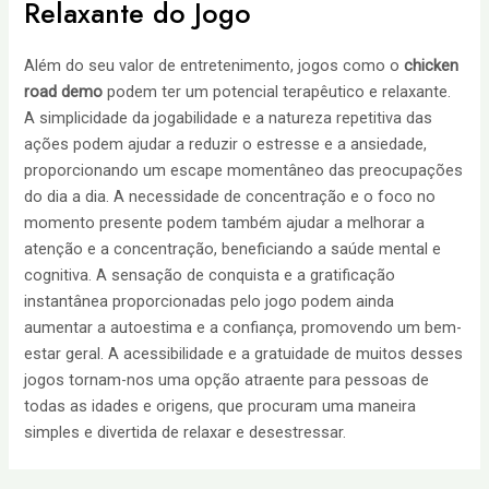
Relaxante do Jogo
Além do seu valor de entretenimento, jogos como o
chicken
road demo
podem ter um potencial terapêutico e relaxante.
A simplicidade da jogabilidade e a natureza repetitiva das
ações podem ajudar a reduzir o estresse e a ansiedade,
proporcionando um escape momentâneo das preocupações
do dia a dia. A necessidade de concentração e o foco no
momento presente podem também ajudar a melhorar a
atenção e a concentração, beneficiando a saúde mental e
cognitiva. A sensação de conquista e a gratificação
instantânea proporcionadas pelo jogo podem ainda
aumentar a autoestima e a confiança, promovendo um bem-
estar geral. A acessibilidade e a gratuidade de muitos desses
jogos tornam-nos uma opção atraente para pessoas de
todas as idades e origens, que procuram uma maneira
simples e divertida de relaxar e desestressar.