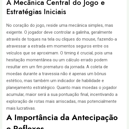
A Mecânica Central do Jogo e
Estratégias Iniciais
No coração do jogo, reside uma mecânica simples, mas
exigente. O jogador deve controlar a galinha, geralmente
através de toques na tela ou cliques do mouse, fazendo-a
atravessar a estrada em momentos seguros entre os
veículos que se aproximam. O timing é crucial, pois uma
hesitação momentânea ou um cálculo errado podem
resultar em um fim prematuro da jornada. A coleta de
moedas durante a travessia não é apenas um bônus
estético, mas também um indicador de habilidade e
planejamento estratégico. Quanto mais moedas o jogador
acumular, maior será a sua pontuação final, incentivando a
exploração de rotas mais arriscadas, mas potencialmente
mais lucrativas.
A Importância da Antecipação
e Reflexos