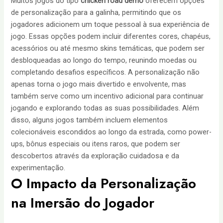
Muitos jogos do tipo
chicken road demo
oferecem opções
de personalização para a galinha, permitindo que os
jogadores adicionem um toque pessoal à sua experiência de
jogo. Essas opções podem incluir diferentes cores, chapéus,
acessórios ou até mesmo skins temáticas, que podem ser
desbloqueadas ao longo do tempo, reunindo moedas ou
completando desafios específicos. A personalização não
apenas torna o jogo mais divertido e envolvente, mas
também serve como um incentivo adicional para continuar
jogando e explorando todas as suas possibilidades. Além
disso, alguns jogos também incluem elementos
colecionáveis escondidos ao longo da estrada, como power-
ups, bônus especiais ou itens raros, que podem ser
descobertos através da exploração cuidadosa e da
experimentação.
O Impacto da Personalização
na Imersão do Jogador