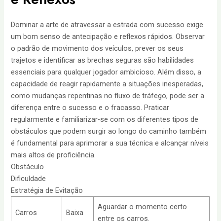
Dominar a arte de atravessar a estrada com sucesso exige
um bom senso de antecipação e reflexos rápidos. Observar
o padrão de movimento dos veículos, prever os seus
trajetos e identificar as brechas seguras são habilidades
essenciais para qualquer jogador ambicioso. Além disso, a
capacidade de reagir rapidamente a situações inesperadas,
como mudanças repentinas no fluxo de tráfego, pode ser a
diferença entre o sucesso e o fracasso. Praticar
regularmente e familiarizar-se com os diferentes tipos de
obstáculos que podem surgir ao longo do caminho também
é fundamental para aprimorar a sua técnica e alcançar níveis
mais altos de proficiência.
Obstáculo
Dificuldade
Estratégia de Evitação
Aguardar o momento certo
Carros
Baixa
entre os carros.