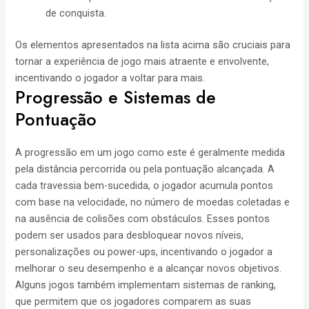
de conquista.
Os elementos apresentados na lista acima são cruciais para
tornar a experiência de jogo mais atraente e envolvente,
incentivando o jogador a voltar para mais.
Progressão e Sistemas de
Pontuação
A progressão em um jogo como este é geralmente medida
pela distância percorrida ou pela pontuação alcançada. A
cada travessia bem-sucedida, o jogador acumula pontos
com base na velocidade, no número de moedas coletadas e
na ausência de colisões com obstáculos. Esses pontos
podem ser usados para desbloquear novos níveis,
personalizações ou power-ups, incentivando o jogador a
melhorar o seu desempenho e a alcançar novos objetivos.
Alguns jogos também implementam sistemas de ranking,
que permitem que os jogadores comparem as suas