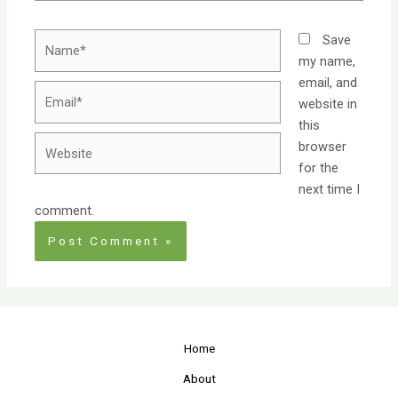
Name*
Save
my name,
email, and
Email*
website in
this
Website
browser
for the
next time I
comment.
Home
About