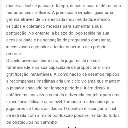
maneira ideal de passar o tempo, desestressar e até mesmo
testar os seus reflexos. A premissa é simples: guiar uma
galinha através de uma estrada movimentada, evitando
veículos e coletando moedas para aumentar a sua
pontuação. No entanto, a beleza do jogo reside na sua
acessibilidade e na sensação de progressão constante,
incentivando o jogador a tentar superar o seu próprio
recorde.
O apelo universal deste tipo de jogo reside na sua
familiaridade e na sua capacidade de proporcionar uma
gratificação instantânea. A combinação de desafios rápidos
e recompensas imediatas cria um ciclo viciante que mantém
o jogador engajado por longos períodos. Além disso, a
estética muitas vezes colorida e divertida contribui para uma
experiência lúdica e agradável, tornando-o adequado para
jogadores de todas as idades. O objetivo é alcançar o final
da estrada com a maior pontuação possível, evitando todos
os obstáculos no caminho.