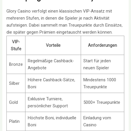
Glory Casino verfolgt einen klassischen VIP-Ansatz mit
mehreren Stufen, in denen die Spieler je nach Aktivität
aufsteigen. Dabei sammelt man Treuepunkte durch Einsätze,
die später gegen Prämien eingetauscht werden können.
VIP-
Vorteile
Anforderungen
Stufe
Regelmäßige Cashback-
Start für jeden
Bronze
Angebote
neuen Spieler
Höhere Cashback-Sätze,
Mindestens 1000
Silber
Boni
Treuepunkte
Exklusive Turniere,
Gold
5000+ Treuepunkte
persönlicher Support
Höchste Boni, individuelle
Einladung vom
Platin
Boni
Casino