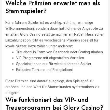
Welche Prämien erwartet man als
Stammspieler?
Für erfahrene Spieler ist es wichtig, nicht nur einmalige
Willkommensboni, sondern dauerhaft lohnende Angebote zu
erhalten. Glory Casino setzt genau hier an: Neben klassischen
Einzahlungsboni gibt es verschiedene Prämien speziell für
loyale Nutzer. Dazu zählen unter anderem:
Treueboni in Form von Cashback oder Gratisguthaben
VIP-Programme mit abgestuften Vorteilen
Spezialaktionen nur für wiederkehrende Spieler
Exklusive Turniere und Freispielboni
Diese Prämien sind darauf ausgelegt, den Spielspaß zu
erhöhen und den Wert für Stammkunden systematisch zu
steigern.
Wie funktioniert das VIP- und
Treueprogramm bei Glory Casino?