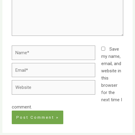
Name*
Save
my name,
email, and
Email*
website in
this
Website
browser
for the
next time I
comment.