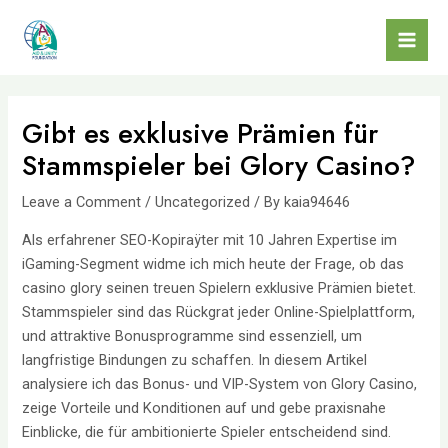
Skip
to
Mai
content
Men
Gibt es exklusive Prämien für
Stammspieler bei Glory Casino?
Leave a Comment
/
Uncategorized
/ By
kaia94646
Als erfahrener SEO-Kopiraÿter mit 10 Jahren Expertise im
iGaming-Segment widme ich mich heute der Frage, ob das
casino glory seinen treuen Spielern exklusive Prämien bietet.
Stammspieler sind das Rückgrat jeder Online-Spielplattform,
und attraktive Bonusprogramme sind essenziell, um
langfristige Bindungen zu schaffen. In diesem Artikel
analysiere ich das Bonus- und VIP-System von Glory Casino,
zeige Vorteile und Konditionen auf und gebe praxisnahe
Einblicke, die für ambitionierte Spieler entscheidend sind.