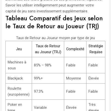
Savoir les utiliser intelligemment peut augmenter votre
capital de jeu sans investissement supplémentaire.
Tableau Comparatif des Jeux selon
le Taux de Retour au Joueur (TRJ)
Taux de Retour au Joueur moyen par type de jeu
Taux de Retour
Stratégie
Jeu
Complexité
au Joueur (TRJ)
Requise
Machines à
85% – 98%
Faible
Faible
sous
Blackjack
99%+
Moyenne
Élevée
Roulette
97.3%
Faible
Faible
(européenne)
Poker en
Très
Variable
Élevée
ligne
élevée