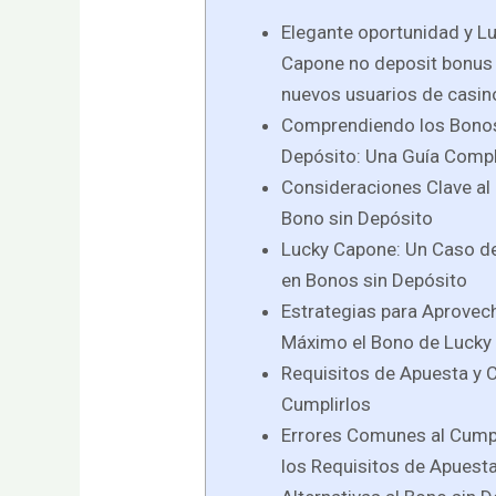
Elegante oportunidad y L
Capone no deposit bonus
nuevos usuarios de casin
Comprendiendo los Bonos
Depósito: Una Guía Comp
Consideraciones Clave al 
Bono sin Depósito
Lucky Capone: Un Caso d
en Bonos sin Depósito
Estrategias para Aprovech
Máximo el Bono de Lucky
Requisitos de Apuesta y
Cumplirlos
Errores Comunes al Cumpl
los Requisitos de Apuest