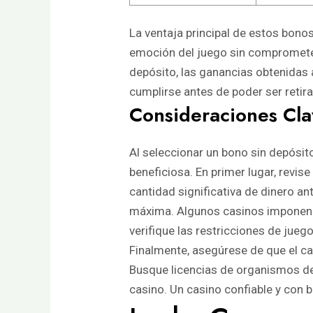
La ventaja principal de estos bonos
emoción del juego sin comprometer
depósito, las ganancias obtenidas 
cumplirse antes de poder ser retir
Consideraciones Cla
Al seleccionar un bono sin depósit
beneficiosa. En primer lugar, revis
cantidad significativa de dinero an
máxima. Algunos casinos imponen u
verifique las restricciones de jueg
Finalmente, asegúrese de que el ca
Busque licencias de organismos de 
casino. Un casino confiable y con b