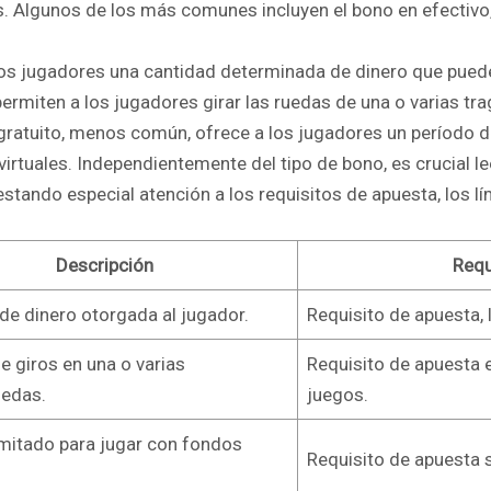
s. Algunos de los más comunes incluyen el bono en efectivo, 
los jugadores una cantidad determinada de dinero que pueden
 permiten a los jugadores girar las ruedas de una o varias 
 gratuito, menos común, ofrece a los jugadores un período d
rtuales. Independientemente del tipo de bono, es crucial l
stando especial atención a los requisitos de apuesta, los lí
Descripción
Requ
de dinero otorgada al jugador.
Requisito de apuesta,
 giros en una o varias
Requisito de apuesta e
edas.
juegos.
mitado para jugar con fondos
Requisito de apuesta s