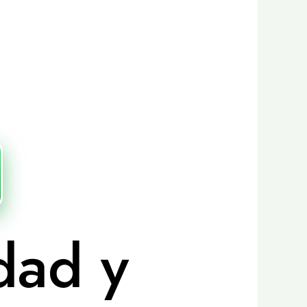
dad y