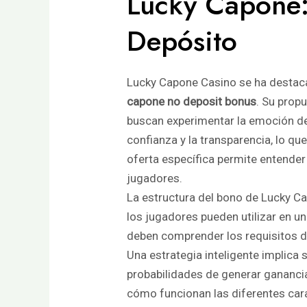
Lucky Capone:
Depósito
Lucky Capone Casino se ha destaca
capone no deposit bonus
. Su prop
buscan experimentar la emoción del 
confianza y la transparencia, lo qu
oferta específica permite entender
jugadores.
La estructura del bono de Lucky Ca
los jugadores pueden utilizar en u
deben comprender los requisitos de
Una estrategia inteligente implica 
probabilidades de generar gananci
cómo funcionan las diferentes cara