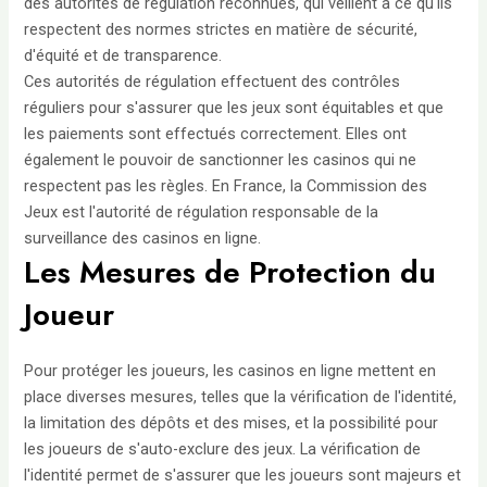
des autorités de régulation reconnues, qui veillent à ce qu'ils
respectent des normes strictes en matière de sécurité,
d'équité et de transparence.
Ces autorités de régulation effectuent des contrôles
réguliers pour s'assurer que les jeux sont équitables et que
les paiements sont effectués correctement. Elles ont
également le pouvoir de sanctionner les casinos qui ne
respectent pas les règles. En France, la Commission des
Jeux est l'autorité de régulation responsable de la
surveillance des casinos en ligne.
Les Mesures de Protection du
Joueur
Pour protéger les joueurs, les casinos en ligne mettent en
place diverses mesures, telles que la vérification de l'identité,
la limitation des dépôts et des mises, et la possibilité pour
les joueurs de s'auto-exclure des jeux. La vérification de
l'identité permet de s'assurer que les joueurs sont majeurs et