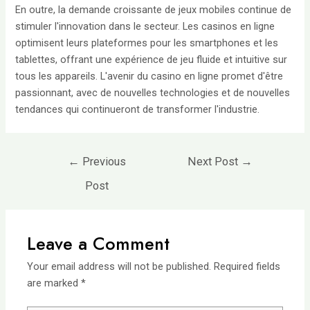
En outre, la demande croissante de jeux mobiles continue de
stimuler l'innovation dans le secteur. Les casinos en ligne
optimisent leurs plateformes pour les smartphones et les
tablettes, offrant une expérience de jeu fluide et intuitive sur
tous les appareils. L'avenir du casino en ligne promet d'être
passionnant, avec de nouvelles technologies et de nouvelles
tendances qui continueront de transformer l'industrie.
Post
←
Previous
Next Post
→
navigation
Post
Leave a Comment
Your email address will not be published.
Required fields
are marked
*