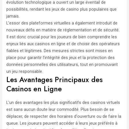
évolution technologique a ouvert un large éventail de
possibilités, rendant les jeux de casino plus populaires que
jamais.
L’essor des plateformes virtuelles a également introduit de
nouveaux défis en matière de réglementation et de sécurité.
Il est donc crucial pour les joueurs de bien comprendre les
enjeux liés aux casinos en ligne et de choisir des opérateurs
fiables et légitimes. Des mesures strictes sont mises en
place pour garantir l’intégrité des jeux et la protection des
données personnelles des utilisateurs, tout en promouvant
un jeu responsable.
Les Avantages Principaux des
Casinos en Ligne
L'un des avantages les plus significatifs des casinos virtuels
est sans aucun doute leur commodité. Plus besoin de se
déplacer, de respecter des horaires d'ouverture ou de faire la
queue. Les joueurs peuvent accéder à leurs jeux préférés à