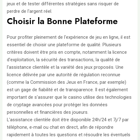
jeux et de tester différentes stratégies sans risquer de
perdre de l'argent réel.
Choisir la Bonne Plateforme
Pour profiter pleinement de l'expérience de jeu en ligne, il est
essentiel de choisir une plateforme de qualité. Plusieurs
critères doivent être pris en compte, notamment la licence
d'exploitation, la sécurité des transactions, la qualité de
l'assistance clientèle et la variété des jeux proposés. Une
licence délivrée par une autorité de régulation reconnue
(comme la Commission des Jeux en France, par exemple)
est un gage de fiabilité et de transparence. Il est également
important de s'assurer que le casino utilise des technologies
de cryptage avancées pour protéger les données
personnelles et financières des joueurs.
L'assistance clientèle doit être disponible 24h/24 et 7j/7 par
téléphone, e-mail ou chat en direct, afin de répondre
rapidement à toutes les questions et résoudre les éventuels