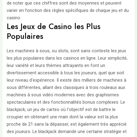
de noter que ces chiffres sont des moyennes et peuvent
varier en fonction des règles spécifiques de chaque jeu et du
casino.
Les Jeux de Casino les Plus
Populaires
Les machines à sous, ou slots, sont sans conteste les jeux
les plus populaires dans les casinos en ligne. Leur simplicité,
leur variété et leurs thèmes attrayants en font un
divertissement accessible à tous les joueurs, quel que soit
leur niveau d'expérience. Il existe des milliers de machines à
sous différentes, allant des classiques à trois rouleaux aux
machines à sous vidéo modernes avec des graphismes
spectaculaires et des fonctionnalités bonus complexes. Le
blackjack, un jeu de cartes où l'objectif est de battre le
croupier en obtenant une main dont la valeur est la plus
proche de 21 sans la dépasser, est également très apprécié
des joueurs. Le blackjack demande une certaine stratégie et