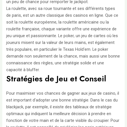
un peu de chance pour remporter le jackpot.
La roulette, avec sa roue tournante et ses différents types
de paris, est un autre classique des casinos en ligne. Que ce
soit la roulette européenne, la roulette américaine ou la
roulette française, chaque variante offre une expérience de
jeu unique et passionnante. Le poker, un jeu de cartes où les
joueurs misent sur la valeur de leurs mains, est également
très populaire, en particulier le Texas Hold'em. Le poker
demande non seulement de la chance, mais aussi une bonne
connaissance des règles, une stratégie solide et une
capacité à bluffer.
Stratégies de Jeu et Conseil
Pour maximiser vos chances de gagner aux jeux de casino, il
est important d'adopter une bonne stratégie. Dans le cas du
blackjack, par exemple, il existe des tableaux de stratégie
optimaux qui indiquent la meilleure décision à prendre en
fonction de votre main et de la carte visible du croupier. Pour