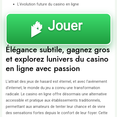
L’évolution future du casino en ligne
🔥 Jouer
▶️
Élégance subtile, gagnez gros
et explorez lunivers du casino
en ligne avec passion
L'attrait des jeux de hasard est éternel, et avec l'avènement
d'internet, le monde du jeu a connu une transformation
radicale. Le
casino en ligne
offre désormais une alternative
accessible et pratique aux établissements traditionnels,
permettant aux amateurs de tenter leur chance et de vivre
des sensations fortes depuis le confort de leur foyer. Cette