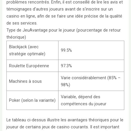
problèmes rencontrés. Enfin, il est conseillé de lire les avis et
témoignages d'autres joueurs avant de s'inscrire sur un
casino en ligne, afin de se faire une idée précise de la qualité
de ses services.
Type de JeuAvantage pour le joueur (pourcentage de retour
théorique)
Blackjack (avec
99.5%
stratégie optimale)
Roulette Européenne
97.3%
Varie considérablement (85% –
Machines à sous
98%)
Variable, dépend des
Poker (selon la variante)
compétences du joueur
Le tableau ci-dessus illustre les avantages théoriques pour le
joueur de certains jeux de casino courants. Il est important