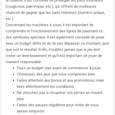
la roulette, il est conseillé de privilégier les paris extérieurs
(rouge/noir, pair/impair, etc.), qui offrent de meilleures
chances de gagner que les paris intérieurs (numéro unique,
etc.).
Concernant les machines à sous, il est important de
comprendre le fonctionnement des lignes de paiement et
des symboles spéciaux. Il est également conseillé de jouer
avec un budget défini et de ne pas dépasser ce montant, quel
que soit le résultat. Enfin, n'oubliez jamais que le jeu doit
rester un divertissement et qu'il est important de jouer de
manière responsable.
Fixez un budget clair avant de commencer à jouer.
Choisissez des jeux que vous comprenez bien.
Faites attention aux bonus et aux promotions, mais
lisez attentivement les conditions.
Ne cherchez pas à récupérer vos pertes en misant
plus.
Faites des pauses régulières pour éviter de vous
laisser emporter.