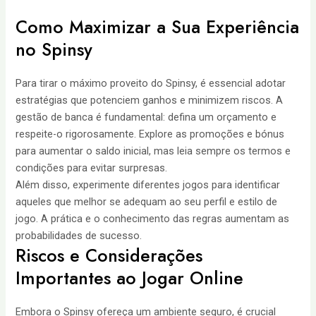
Como Maximizar a Sua Experiência
no Spinsy
Para tirar o máximo proveito do Spinsy, é essencial adotar
estratégias que potenciem ganhos e minimizem riscos. A
gestão de banca é fundamental: defina um orçamento e
respeite-o rigorosamente. Explore as promoções e bónus
para aumentar o saldo inicial, mas leia sempre os termos e
condições para evitar surpresas.
Além disso, experimente diferentes jogos para identificar
aqueles que melhor se adequam ao seu perfil e estilo de
jogo. A prática e o conhecimento das regras aumentam as
probabilidades de sucesso.
Riscos e Considerações
Importantes ao Jogar Online
Embora o Spinsy ofereça um ambiente seguro, é crucial