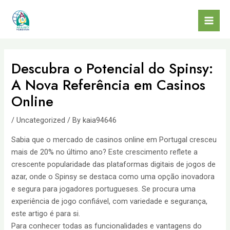
Skip
to
Mai
content
Men
Descubra o Potencial do Spinsy:
A Nova Referência em Casinos
Online
/
Uncategorized
/ By
kaia94646
Sabia que o mercado de casinos online em Portugal cresceu
mais de 20% no último ano? Este crescimento reflete a
crescente popularidade das plataformas digitais de jogos de
azar, onde o Spinsy se destaca como uma opção inovadora
e segura para jogadores portugueses. Se procura uma
experiência de jogo confiável, com variedade e segurança,
este artigo é para si.
Para conhecer todas as funcionalidades e vantagens do