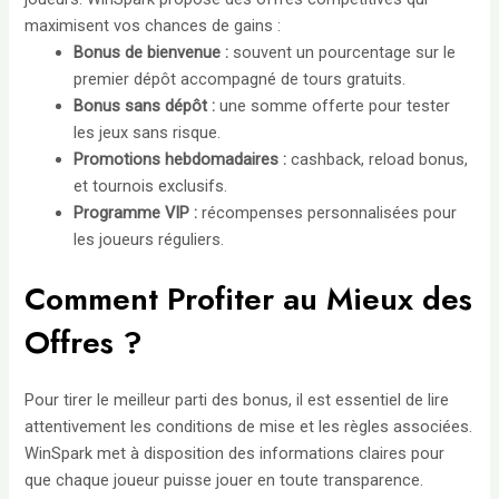
maximisent vos chances de gains :
Bonus de bienvenue :
souvent un pourcentage sur le
premier dépôt accompagné de tours gratuits.
Bonus sans dépôt :
une somme offerte pour tester
les jeux sans risque.
Promotions hebdomadaires :
cashback, reload bonus,
et tournois exclusifs.
Programme VIP :
récompenses personnalisées pour
les joueurs réguliers.
Comment Profiter au Mieux des
Offres ?
Pour tirer le meilleur parti des bonus, il est essentiel de lire
attentivement les conditions de mise et les règles associées.
WinSpark met à disposition des informations claires pour
que chaque joueur puisse jouer en toute transparence.