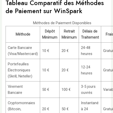
Tableau Comparatif des Méthodes
de Paiement sur WinSpark
Méthodes de Paiement Disponibles
Dépôt
Retrait
Délais de
Méthode
Frai
Minimum
Minimum
Traitement
Carte Bancaire
24-48
10 €
20 €
Gratui
(Visa/Mastercard)
heures
Portefeuilles
12-24
Électroniques
10 €
20 €
Gratui
heures
(Skrill, Neteller)
Virement
3-5 jours
50 €
100 €
Varia
Bancaire
ouvrés
Cryptomonnaies
Instantané
(Bitcoin,
20 €
50 €
à 24
Gratui