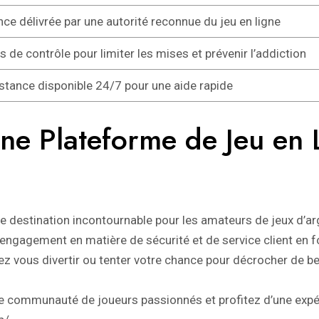
nce délivrée par une autorité reconnue du jeu en ligne
ls de contrôle pour limiter les mises et prévenir l’addiction
stance disponible 24/7 pour une aide rapide
ne Plateforme de Jeu en 
destination incontournable pour les amateurs de jeux d’arge
 engagement en matière de sécurité et de service client en f
ez vous divertir ou tenter votre chance pour décrocher de be
te communauté de joueurs passionnés et profitez d’une expér