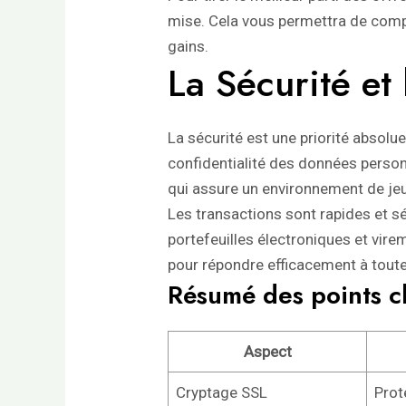
mise. Cela vous permettra de comp
gains.
La Sécurité et 
La sécurité est une priorité absolu
confidentialité des données personn
qui assure un environnement de jeu
Les transactions sont rapides et sé
portefeuilles électroniques et vire
pour répondre efficacement à tout
Résumé des points cl
Aspect
Cryptage SSL
Prot