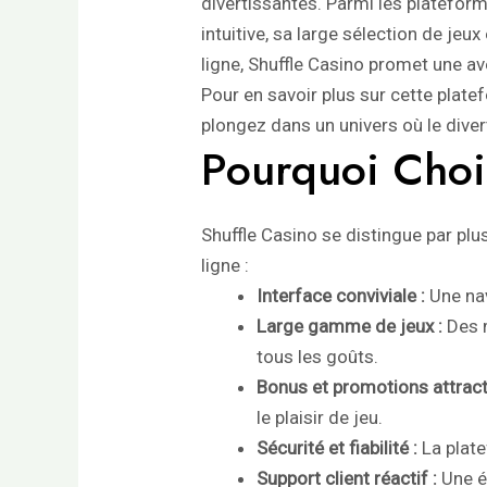
divertissantes. Parmi les plateform
intuitive, sa large sélection de je
ligne, Shuffle Casino promet une av
Pour en savoir plus sur cette plate
plongez dans un univers où le diver
Pourquoi Chois
Shuffle Casino se distingue par plu
ligne :
Interface conviviale :
Une nav
Large gamme de jeux :
Des m
tous les goûts.
Bonus et promotions attracti
le plaisir de jeu.
Sécurité et fiabilité :
La plate
Support client réactif :
Une é