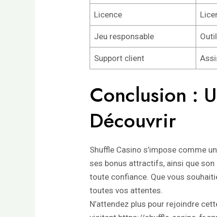
Licence
Lice
Jeu responsable
Outi
Support client
Assi
Conclusion : U
Découvrir
Shuffle Casino s’impose comme une 
ses bonus attractifs, ainsi que son
toute confiance. Que vous souhaiti
toutes vos attentes.
N’attendez plus pour rejoindre cet