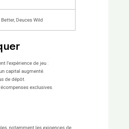
 Better, Deuces Wild
quer
t l’expérience de jeu :
un capital augmenté.
us de dépôt.
 récompenses exclusives.
nérales, notamment les exigences de