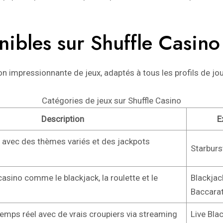
nibles sur Shuffle Casino
on impressionnante de jeux, adaptés à tous les profils de jo
Catégories de jeux sur Shuffle Casino
Description
E
 avec des thèmes variés et des jackpots
Starburs
asino comme le blackjack, la roulette et le
Blackjac
Baccara
temps réel avec de vrais croupiers via streaming
Live Bla