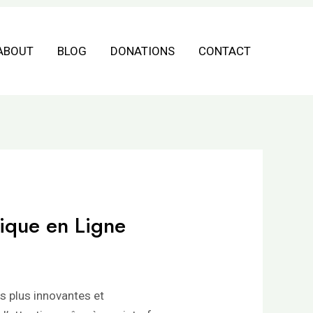
ABOUT
BLOG
DONATIONS
CONTACT
ique en Ligne
s plus innovantes et