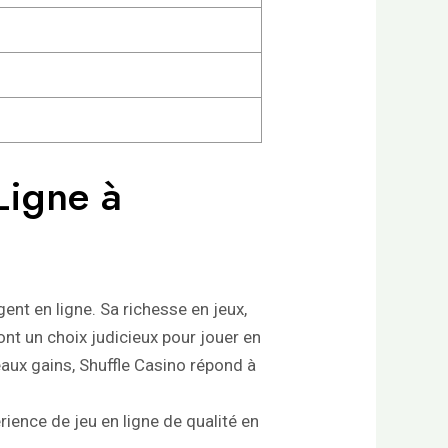
Ligne à
nt en ligne. Sa richesse en jeux,
ont un choix judicieux pour jouer en
aux gains, Shuffle Casino répond à
ience de jeu en ligne de qualité en