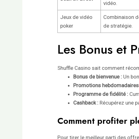
vidéo.
Jeux de vidéo
Combinaison de
poker
de stratégie.
Les Bonus et 
Shuffle Casino sait comment récomp
Bonus de bienvenue :
Un bon
Promotions hebdomadaires 
Programme de fidélité :
Cumu
Cashback :
Récupérez une pa
Comment profiter p
Pour tirer le meilleur parti des off