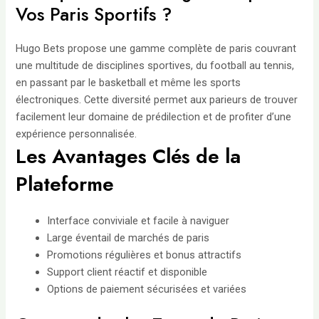
Vos Paris Sportifs ?
Hugo Bets propose une gamme complète de paris couvrant
une multitude de disciplines sportives, du football au tennis,
en passant par le basketball et même les sports
électroniques. Cette diversité permet aux parieurs de trouver
facilement leur domaine de prédilection et de profiter d’une
expérience personnalisée.
Les Avantages Clés de la
Plateforme
Interface conviviale et facile à naviguer
Large éventail de marchés de paris
Promotions régulières et bonus attractifs
Support client réactif et disponible
Options de paiement sécurisées et variées