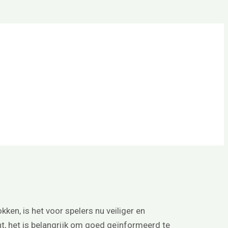
ken, is het voor spelers nu veiliger en
nt, het is belangrijk om goed geïnformeerd te