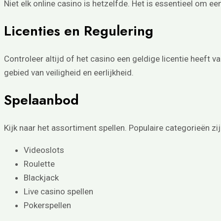
Niet elk online casino is hetzelfde. Het is essentieel om 
Licenties en Regulering
Controleer altijd of het casino een geldige licentie heeft 
gebied van veiligheid en eerlijkheid.
Spelaanbod
Kijk naar het assortiment spellen. Populaire categorieën zi
Videoslots
Roulette
Blackjack
Live casino spellen
Pokerspellen