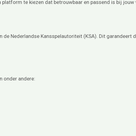
een platform te kiezen dat betrouwbaar en passend is bij jou
van de Nederlandse Kansspelautoriteit (KSA). Dit garandeert 
jn onder andere: