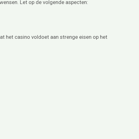
w wensen. Let op de volgende aspecten:
dat het casino voldoet aan strenge eisen op het