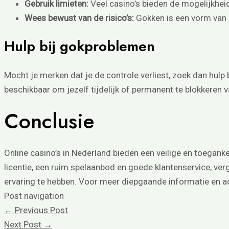
Gebruik limieten:
Veel casino’s bieden de mogelijkheid 
Wees bewust van de risico’s:
Gokken is een vorm van 
Hulp bij gokproblemen
Mocht je merken dat je de controle verliest, zoek dan hulp b
beschikbaar om jezelf tijdelijk of permanent te blokkeren v
Conclusie
Online casino’s in Nederland bieden een veilige en toegan
licentie, een ruim spelaanbod en goede klantenservice, ver
ervaring te hebben. Voor meer diepgaande informatie en a
Post navigation
←
Previous Post
Next Post
→