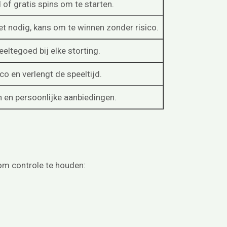
 of gratis spins om te starten.
et nodig, kans om te winnen zonder risico.
eltegoed bij elke storting.
ico en verlengt de speeltijd.
n en persoonlijke aanbiedingen.
 om controle te houden: