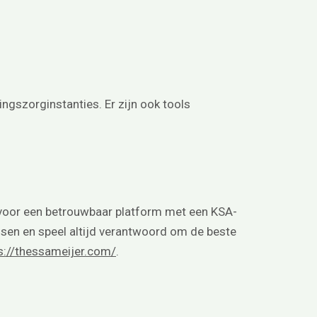
ingszorginstanties. Er zijn ook tools
n voor een betrouwbaar platform met een KSA-
ussen en speel altijd verantwoord om de beste
s://thessameijer.com/
.