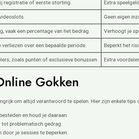
 registratie of eerste storting.
Extra speelgeld
videoslots.
Geen eigen inz
g, vaak een percentage van het bedrag.
Verhoogt je spe
e verliezen over een bepaalde periode.
Beperkt het ris
lers, zoals punten of exclusieve bonussen.
Extra voordele
Online Gokken
ngrijk om altijd verantwoord te spelen. Hier zijn enkele tips
 besteden en houd je daaraan.
n tot problematisch gedrag.
door je sessies te beperken.