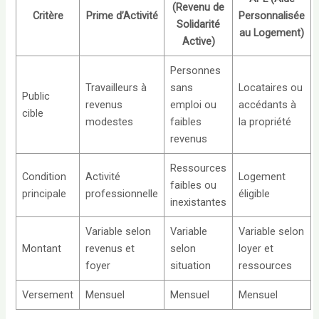
(Revenu de
Critère
Prime d’Activité
Personnalisée
Solidarité
au Logement)
Active)
Personnes
Travailleurs à
sans
Locataires ou
Public
revenus
emploi ou
accédants à
cible
modestes
faibles
la propriété
revenus
Ressources
Condition
Activité
Logement
faibles ou
principale
professionnelle
éligible
inexistantes
Variable selon
Variable
Variable selon
Montant
revenus et
selon
loyer et
foyer
situation
ressources
Versement
Mensuel
Mensuel
Mensuel