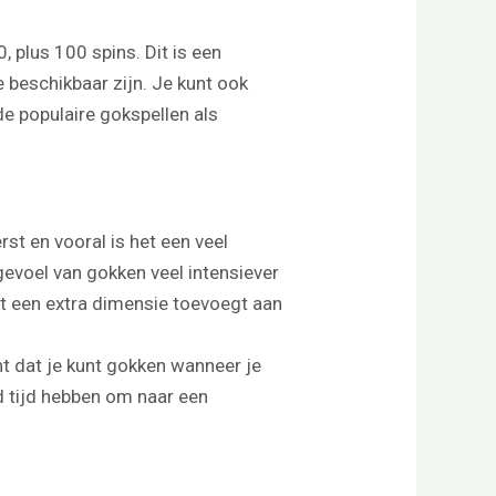
plus 100 spins. Dit is een
 beschikbaar zijn. Je kunt ook
de populaire gokspellen als
rst en vooral is het een veel
 gevoel van gokken veel intensiever
at een extra dimensie toevoegt aan
nt dat je kunt gokken wanneer je
jd tijd hebben om naar een