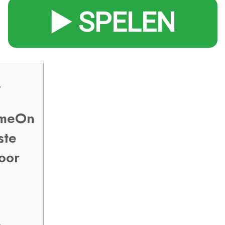
▶️ SPELEN
е
omeOn
ste
voor